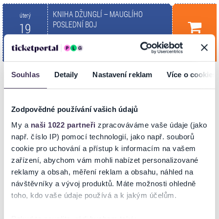
KNIHA DŽUNGLÍ – MAUGLÍHO
úterý
POSLEDNÍ BOJ
19
Koupit
Divadlo Gong
Led. 2027
PRAHA
10:00
Souhlas
Detaily
Nastavení reklam
Více o cookies
INFORMACE O AKCI
Zodpovědné používání vašich údajů
My a
naši 1022 partneři
zpracováváme vaše údaje (jako
KNIHA DŽUNGLÍ – MAUGLÍHO POSLEDNÍ BOJ
např. číslo IP) pomocí technologií, jako např. souborů
cookie pro uchování a přístup k informacím na vašem
Mauglí dospěl a všechna zvířata z džungle udivuje svojí šikovností,
inteligencí a šikovnými nápady, které zjednodušují život celé vlčí
zařízení, abychom vám mohli nabízet personalizované
rodině i jeho chlupatým kamarádům. Jenže lidem plyne čas jinak než
reklamy a obsah, měření reklam a obsahu, náhled na
zvířatům. Zatímco jeho vlčí sourozenci už dávno opustili rodnou
návštěvníky a vývoj produktů. Máte možnosti ohledně
jeskyni a založili vlastní rodiny, Mauglí pozoruje hvězdy a sní. Kdesi ve
toho, kdo vaše údaje používá a k jakým účelům.
stínu stromů zatím tygr Šér Chán chystá svoji strašlivou pomstu.
Nejdříve však bude muset vzbudit v ostatních obyvatelích pralesa
Pokud to povolíte, rádi bychom také: