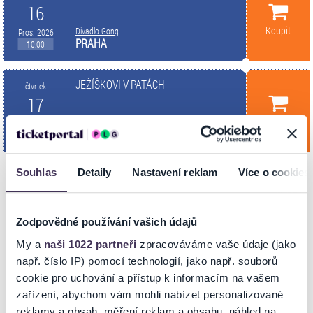
16
Koupit
Divadlo Gong
Pros. 2026
PRAHA
10:00
JEŽÍŠKOVI V PATÁCH
čtvrtek
17
Koupit
Divadlo Gong
Pros. 2026
PRAHA
08:50
Souhlas
Detaily
Nastavení reklam
Více o cookies
Zobrazit další
Zodpovědné používání vašich údajů
My a
naši 1022 partneři
zpracováváme vaše údaje (jako
např. číslo IP) pomocí technologií, jako např. souborů
INFORMACE O AKCI
cookie pro uchování a přístup k informacím na vašem
zařízení, abychom vám mohli nabízet personalizované
reklamy a obsah, měření reklam a obsahu, náhled na