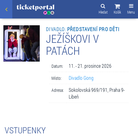
Hledat
Košík
Menu
DIVADLO
/
PŘEDSTAVENÍ PRO DĚTI
JEŽÍŠKOVI V
PATÁCH
11. - 21. prosince 2026
Datum:
Divadlo Gong
Místo:
Sokolovská 969/191, Praha 9-
Adresa:
Libeň
VSTUPENKY