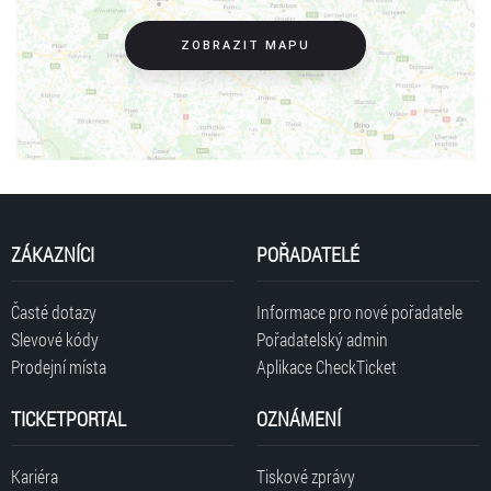
ZOBRAZIT MAPU
ZÁKAZNÍCI
POŘADATELÉ
Časté dotazy
Informace pro nové pořadatele
Slevové kódy
Pořadatelský admin
Prodejní místa
Aplikace CheckTicket
TICKETPORTAL
OZNÁMENÍ
Kariéra
Tiskové zprávy