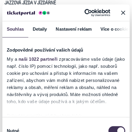
JAZZOVÁ JÍZDA V JÍZDÁRNĚ
Jazzové standardy, evergreeny George Gershwina a Franka Sinatry,
autorské kompozice i radost z čisté improvizace…
Glosa:
"Každý osvětový pracovník potvrdí, jakou brzdou je jazz pro
Souhlas
Detaily
Nastavení reklam
Více o cookies
hudební výchovu
širokých mas, jak často jediné vystoupení
hostujícího orchestru v menším městě může vážně ohrozit výsledek
celoroční trpělivé kulturně výchovné činnosti."
Zodpovědné používání vašich údajů
M. Bartoš, K. Macourek: kniha Estrádní orchestr, 1954
My a
naši 1022 partneři
zpracováváme vaše údaje (jako
např. číslo IP) pomocí technologií, jako např. souborů
Jan Smigmator
Epoque Quartet:
cookie pro uchování a přístup k informacím na vašem
David Pokorný
1. housle,
Vladimír Klánský
2. housle,
Vladimír Kroupa
zařízení, abychom vám mohli nabízet personalizované
viola,
Vít Petrášek
violoncello
reklamy a obsah, měření reklam a obsahu, náhled na
Číst více
Josef Vejvoda Trio:
návštěvníky a vývoj produktů. Máte možnosti ohledně
Josef Vejvoda
bicí,
Kryštof Marek
klavír,
Ondřej Štajnochr
kontrabas
toho, kdo vaše údaje používá a k jakým účelům.
Ticketportal je zárukou pravosti vstupenek
390 / 490 / 590 Kč
Pokud to povolíte, rádi bychom také:
Bez přestávky │ Předpokládaný konec: 23:20
Na stránkách společnosti Ticketportal si vždy zakoupíte
Shromažďovali informace o vaší geografické poloze,
Výběr
originální vstupenky.
Nutné
které mohou být přesné na několik metrů
souhlasu