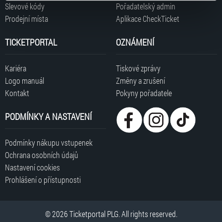
typy cookies používáme, naleznete níže. Možnosti
Slevové kódy
Pořadatelský admin
zpracování upravíte zaškrtnutím příslušné varianty. Svoji
Prodejní místa
Aplikace CheckTicket
volbu můžete kdykoliv změnit v zápatí stránky v záložce
„Cookies a jejich nastavení“.
TICKETPORTAL
OZNÁMENÍ
Kariéra
Tiskové zprávy
Logo manuál
Změny a zrušení
Kontakt
Pokyny pořadatele
PODMÍNKY A NASTAVENÍ
Podmínky nákupu vstupenek
Ochrana osobních údajů
Nastavení cookies
Prohlášení o přístupnosti
© 2026 Ticketportal PLG. All rights reserved.