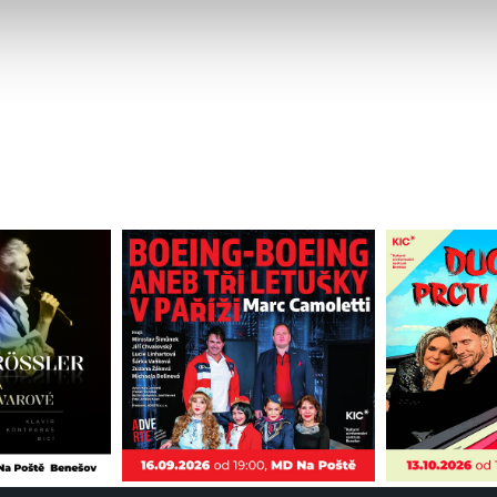
 naleznete níže. Možnosti zpracování upravíte zaškrtnutím přís
atí stránky v záložce „Cookies a jejich nastavení“.