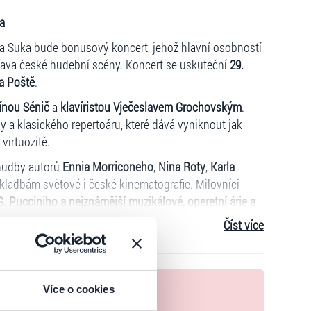
a
fa Suka bude bonusový koncert, jehož hlavní osobností
stava české hudební scény. Koncert se uskuteční
29.
a Poště
.
ínou Sénič
a
klavíristou Vječeslavem Grochovským
.
 a klasického repertoáru, které dává vyniknout jak
virtuozitě.
 hudby autorů
Ennia Morriconeho
,
Nina Roty
,
Karla
 skladbám světové i české kinematografie. Milovníci
G. Pucciniho a nejznámější muzikálové, operetní árie a
Číst více
tká charisma a interpretační mistrovství Felixe
y všech účinkujících.
nek
Více o cookies