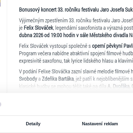
Bonusový koncert 33. ročníku festivalu Jaro Josefa Suk
Výjimečným zpestřením 33. ročníku festivalu Jaro Jose
je
Felix Slováček
, legendární saxofonista a výrazná po
dubna 2026 od 19:00 hodin v sále Městského divadla N
Felix Slováček vystoupí společně s
operní pěvkyní Pavl
Program večera nabídne atraktivní spojení filmové hudby
expresivitě saxofonu, tak lyrice lidského hlasu a klavírní 
V podání Felixe Slováčka zazní slavné melodie filmové
Svobody
a
Zdeňka Bartáka
, jež patří k nejoblíbenějším
klasické hudby se mohou těšit také na díla
A. Dvořáka, 
skladby A. Bocelliho
.
Bonusový koncert slibuje mimořádný večer, v němž se se
Slováčka s krásou známých melodií a špičkovými výkon
Ticketportal je zárukou pravosti vstupe
Detaily
Nastavení reklam