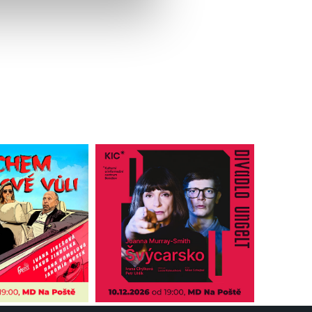
lušné varianty. Svoji volbu