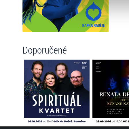
Jaké typy cookies používáme,
můžete kdykoliv změnit v záp
Doporučené