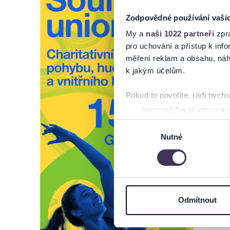
Zodpovědné používání vaši
My a
naši 1022 partneři
zpra
pro uchování a přístup k in
měření reklam a obsahu, náh
k jakým účelům.
Pokud to povolíte, rádi bych
Shromažďovali informace
Identifikovali vaše zaříz
Výběr
Zjistěte více o tom, jak zpr
Nutné
souhlasu
můžete kdykoliv změnit nebo 
Na těchto stránkách využívám
informace o vašem zařízení 
osobní údaje. Získané infor
Odmítnout
Tyto informace můžeme také s
zkombinovat s dalšími informa