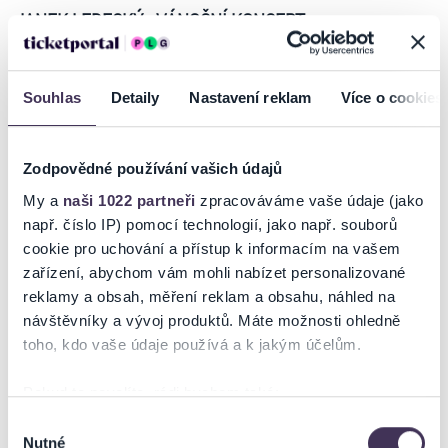
JANEK LEDECKÝ - VÁNOČNÍ KONCERT
Vánoční písničky z alba Sliby se maj plnit o Vánocích se staly
symbolem vánoční atmosféry. Letos po sedmadvacáté se Janek
Ledecký s kapelou vydá na turné, v jehož rámci přehraje veškeré
Souhlas
Detaily
Nastavení reklam
Více o cookies
skladby z této zásadní desky i své největší hity.
K sváteční atmosféře přispěje i M. Nostitz Quartet a těšit se můžete i
na nový design scény.
Zodpovědné používání vašich údajů
Vstupenky můžete zakoupit online přímo na ticketportal.cz -
My a
naši 1022 partneři
zpracováváme vaše údaje (jako
eTickets/mobileTickets, k dispozici jsou i prodejní místa Ticketportal.
např. číslo IP) pomocí technologií, jako např. souborů
Další info:
cookie pro uchování a přístup k informacím na vašem
slevy NE / bezbariérový přístup NEUVEDENO
zařízení, abychom vám mohli nabízet personalizované
-TH-
reklamy a obsah, měření reklam a obsahu, náhled na
návštěvníky a vývoj produktů. Máte možnosti ohledně
toho, kdo vaše údaje používá a k jakým účelům.
Ticketportal je zárukou pravosti vstupenek
Pokud to povolíte, rádi bychom také:
Na stránkách společnosti Ticketportal si vždy zakoupíte
Shromažďovali informace o vaší geografické poloze,
Výběr
originální vstupenky.
Nutné
které mohou být přesné na několik metrů
souhlasu