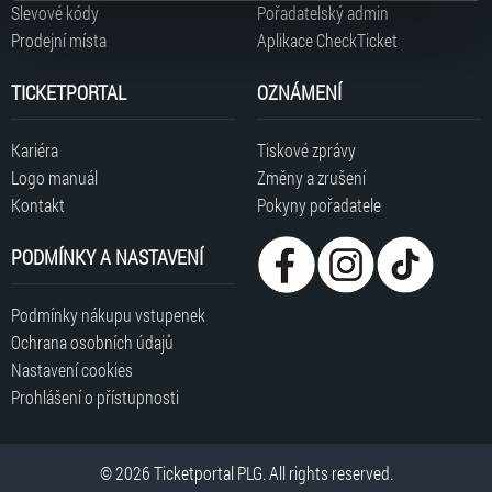
typy cookies používáme, naleznete níže. Možnosti
Slevové kódy
Pořadatelský admin
zpracování upravíte zaškrtnutím příslušné varianty. Svoji
Prodejní místa
Aplikace CheckTicket
volbu můžete kdykoliv změnit v zápatí stránky v záložce
„Cookies a jejich nastavení“.
TICKETPORTAL
OZNÁMENÍ
Kariéra
Tiskové zprávy
Logo manuál
Změny a zrušení
Kontakt
Pokyny pořadatele
PODMÍNKY A NASTAVENÍ
Podmínky nákupu vstupenek
Ochrana osobních údajů
Nastavení cookies
Prohlášení o přístupnosti
© 2026 Ticketportal PLG. All rights reserved.