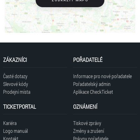
ZOBRAZIT MAPU
ZÁKAZNÍCI
POŘADATELÉ
Časté dotazy
Informace pro nové pořadatele
Slevové kódy
Pořadatelský admin
Prodejní místa
Aplikace CheckTicket
TICKETPORTAL
OZNÁMENÍ
Kariéra
Tiskové zprávy
Logo manuál
Změny a zrušení
Kontakt
Pokyny pořadatele