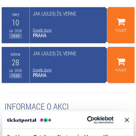
JAK (JULES) ŽIL VERNE
úterý
10
Koupit
Divadlo Gong
Lis. 2026
PRAHA
10:00
JAK (JULES) ŽIL VERNE
sobota
28
Koupit
Divadlo Gong
Lis. 2026
PRAHA
15:00
INFORMACE O AKCI
JAK (JULES) ŽIL VERNE