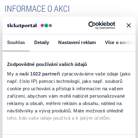
INFORMACE O AKCI
Legendární Iron Maiden míří poprvé na Rock for People! Iron Maiden
patří mezi nejvlivnější a nejoblíbenější heavymetalové kapely všech
dob. Založil ji v roce 1975 baskytarista Steve Harris ve východním
Souhlas
Detaily
Nastavení reklam
Více o cookies
Londýně a během padesáti let existence se z ní stala celosvětová
legenda. Jejich hudba, symbolizovaná nezaměnitelným maskotem
Eddiem, ovlivnila generace fanoušků i muzikantů po celém světě.
Zodpovědné používání vašich údajů
První velký průlom přišel s eponymním debutem (1980) a následným
My a
naši 1022 partneři
zpracováváme vaše údaje (jako
albem The Number of the Beast (1982), kde se představil zpěvák
např. číslo IP) pomocí technologií, jako např. souborů
Bruce Dickinson. Právě tato deska odstartovala dekádu, která
cookie pro uchování a přístup k informacím na vašem
přinesla každoroční kultovní alba, světová turné a legendární živák
zařízení, abychom vám mohli nabízet personalizované
Live After Death. Iron Maiden se rychle stali synonymem pro
reklamy a obsah, měření reklam a obsahu, náhled na
nezapomenutelné shows, tvůrčí svobodu a absolutní oddanost svým
fanouškům.
návštěvníky a vývoj produktů. Máte možnosti ohledně
Číst více
toho, kdo vaše údaje používá a k jakým účelům.
Ani v 90. letech kapela neztratila tah na branku – i přes odchod
Dickinsona a kytaristy Adriana Smithe pokračovala v nahrávání a
Pokud to povolíte, rádi bychom také:
koncertování. Jejich návrat v roce 1999 odstartoval „třetí zlatou éru“