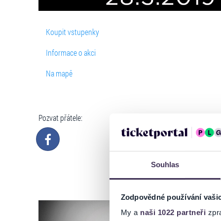
Koupit vstupenky
Informace o akci
Na mapě
Pozvat přátele:
Souhlas
Zodpovědné používání vaši
My a
naši 1022 partneři
zpra