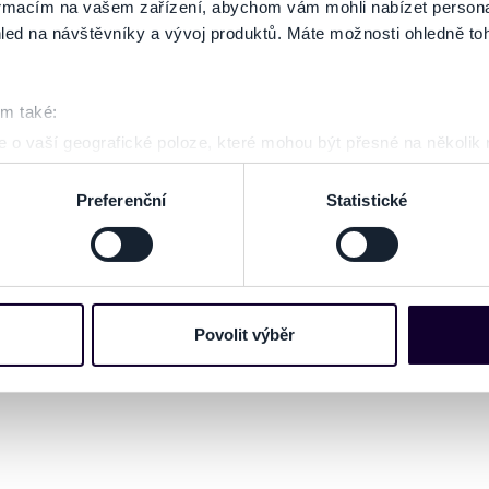
formacím na vašem zařízení, abychom vám mohli nabízet person
led na návštěvníky a vývoj produktů. Máte možnosti ohledně to
om také:
 o vaší geografické poloze, které mohou být přesné na několik
ení pomocí aktivního skenování pro konkrétní charakteristiky (oti
acováváme vaše osobní údaje, a nastavte si předvolby v
části s
Preferenční
Statistické
odvolat v části Prohlášení o souborech cookie.
e soubory cookies a další obdobné technologie (dále jen „cooki
nebo vaší aktivitě na našich webových stránkách. Tyto informa
mace používáme např. k analýze návštěvnosti webu nebo k perso
Povolit výběr
dílet se svými partnery pro sociální média, inzerci a analýzy. 
cemi, které jste jim poskytli nebo které získali v důsledku toho,
 naleznete níže. Možnosti zpracování upravíte zaškrtnutím přís
atí stránky v záložce „Cookies a jejich nastavení“.