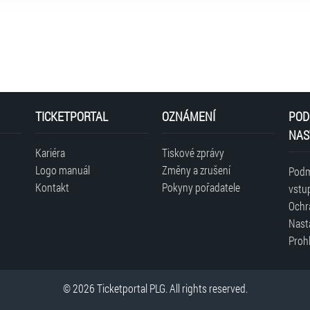
TICKETPORTAL
OZNÁMENÍ
POD
NAS
Kariéra
Tiskové zprávy
Logo manuál
Změny a zrušení
Podm
Kontakt
Pokyny pořadatele
vstu
Ochr
Nast
Prohl
© 2026 Ticketportal PLG. All rights reserved.