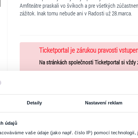
Amfiteátre praskali vo švíkoch a pre všetkých zúčastn
zážitok. Inak tomu nebude ani v Radosti už 28.marca.
Ticketportal je zárukou pravosti vstupe
Na stránkách společnosti Ticketportal si vždy 
Ticketportal nemůže zaručit pravost vstupene
Ticketportal s těmito společnostmi nemá nic 
nepodporuje.
Portál Ticketportal.cz je online tržištěm.
Smlouv
Detaily
Nastavení reklam
jehož údaje jsou uvedeny přímo v košíku.
Pořadatel se ve smyslu čl. 30 odst. 1 písm. e) 
ch údajů
www.ticketportal.cz pouze výrobky nebo služb
cováváme vaše údaje (jako např. číslo IP) pomocí technologií, 
unie.