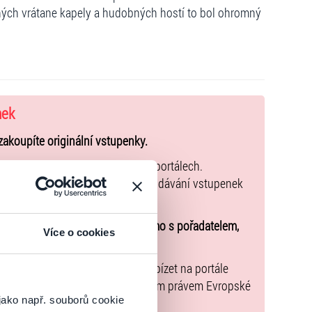
ených vrátane kapely a hudobných hostí to bol ohromný
nek
zakoupíte originální vstupenky.
k zakoupených na přeprodejních portálech.
společného a tento způsob přeprodávání vstupenek
u o účasti na akci uzavíráte přímo s pořadatelem,
Více o cookies
nařízení EU 2022/2065 zavázal nabízet na portále
y, jež jsou v souladu s použitelným právem Evropské
jako např. souborů cookie