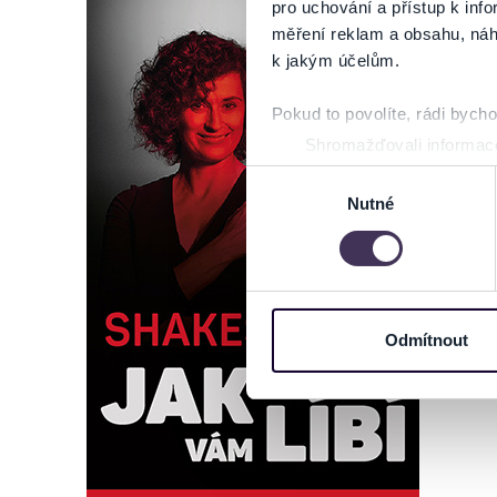
pro uchování a přístup k in
měření reklam a obsahu, náh
k jakým účelům.
Pokud to povolíte, rádi bych
Shromažďovali informace
Identifikovali vaše zaříz
Výběr
Zjistěte více o tom, jak zpr
Nutné
souhlasu
můžete kdykoliv změnit nebo 
Na těchto stránkách využívám
informace o vašem zařízení 
osobní údaje. Získané infor
Odmítnout
Tyto informace můžeme také s
zkombinovat s dalšími informa
Jaké typy cookies používáme,
můžete kdykoliv změnit v záp