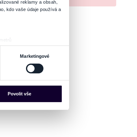
alizované reklamy a obsah,
ho, kdo vaše údaje používá a
 metrů
sk prstu)
 podrobnostmi
. Svůj souhlas
Marketingové
es“), které mohou sbírat
ce mohou představovat
nalizaci obsahu a reklam.
Povolit vše
Partneři tyto údaje mohou
 že používáte jejich služby.
lušné varianty. Svoji volbu