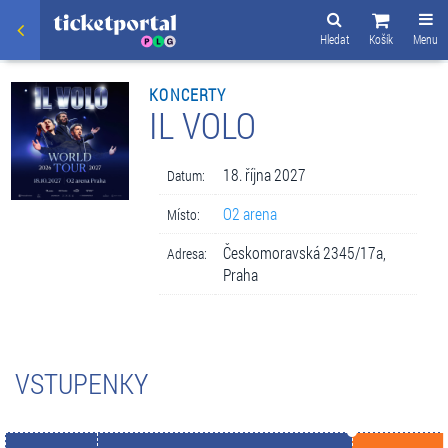
Hledat
Košík
Menu
KONCERTY
IL VOLO
18. října 2027
Datum:
O2 arena
Místo:
Českomoravská 2345/17a,
Adresa:
Praha
VSTUPENKY