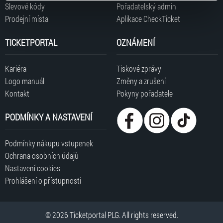
typy cookies používáme, naleznete níže. Možnosti
Slevové kódy
Pořadatelský admin
zpracování upravíte zaškrtnutím příslušné varianty. Svoji
Prodejní místa
Aplikace CheckTicket
volbu můžete kdykoliv změnit v zápatí stránky v záložce
„Cookies a jejich nastavení“.
TICKETPORTAL
OZNÁMENÍ
Kariéra
Tiskové zprávy
Logo manuál
Změny a zrušení
Kontakt
Pokyny pořadatele
PODMÍNKY A NASTAVENÍ
Podmínky nákupu vstupenek
Ochrana osobních údajů
Nastavení cookies
Prohlášení o přístupnosti
© 2026 Ticketportal PLG. All rights reserved.