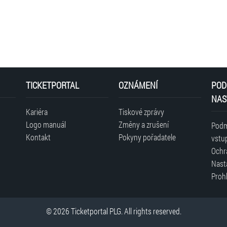
TICKETPORTAL
OZNÁMENÍ
POD
NAS
Kariéra
Tiskové zprávy
Logo manuál
Změny a zrušení
Podm
Kontakt
Pokyny pořadatele
vstu
Ochr
Nast
Prohl
© 2026 Ticketportal PLG. All rights reserved.