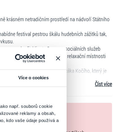
ně krásném netradičním prostředí na nádvoří Státního
abídne festival pestrou škálu hudebních zážitků tak,
 vkusu.
hceme podpořit klienty Domova sociálních služeb
 nové pomůcky do terapeutické a relaxační místnosti
ceňovaného fotografa Jana Kočičáka Kočího, který je
maty, dokumenty, reportážemi a street fotem.
Více o cookies
Číst více
o koncertě zakoupit občerstvení, nebo upomínkové
(Na akci nelze platit kartou)
c pan Tomáš Dubský a náměstek hejtmana Pardubického
jako např. souborů cookie
nek
alizované reklamy a obsah,
o., Trainlog s.r.o., ODP- Software, spol s r.o., Lékárny -
ho, kdo vaše údaje používá a
zakoupíte originální vstupenky.
vé odpady a.s., Podlahy PLOTZ,s.r.o., KMZ ocelové