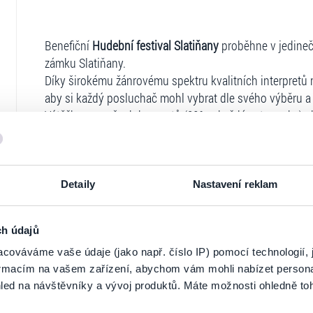
Benefiční
Hudební festival Slatiňany
proběhne v jedineč
zámku Slatiňany.
Díky širokému žánrovému spektru kvalitních interpretů n
aby si každý posluchač mohl vybrat dle svého výběru a
Výtěžkem ze všech koncertů (30% z každé vstupenky) c
Slatiňany. Z vybraných prostředků pořídí DSS Slatiňany
Snoezelen.
Během koncertů proběhne prodejní výstava fotografií o
ceněn v tuzemsku i v zahraničí. Zabývá se sociálními té
Detaily
Nastavení reklam
Posluchači si budou moci před koncertem, v pauze i p
předměty, na každého návštěvníka čeká milé překvapení. 
ch údajů
Záštitu akci poskytuje senátor pan Jan Tecl, poslane
cováváme vaše údaje (jako např. číslo IP) pomocí technologií, 
kraje Ing. Roman Línek.
Ticketportal je zárukou pravosti vstupe
formacím na vašem zařízení, abychom vám mohli nabízet person
Město Slatiňany, Pardubický kraj, Alukov a.s., Transys s.r.
led na návštěvníky a vývoj produktů. Máte možnosti ohledně to
Na stránkách společnosti Ticketportal si vždy 
IPC Group a.s., KOBIT - THZ CZ s.r.o., Recycling – kovo