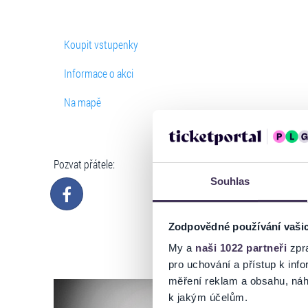
Koupit vstupenky
Informace o akci
Na mapě
Pozvat přátele:
Souhlas
Zodpovědné používání vaši
My a
naši 1022 partneři
zpra
pro uchování a přístup k in
měření reklam a obsahu, náh
k jakým účelům.