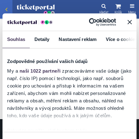
Hledat
Košík
Menu
SPORT
/
HOKEJ
HK KROMĚŘÍŽ - HC
Souhlas
Detaily
Nastavení reklam
Více o cookies
AZ HAVÍŘOV
Zodpovědné používání vašich údajů
My a
naši 1022 partneři
zpracováváme vaše údaje (jako
např. číslo IP) pomocí technologií, jako např. souborů
VSTUPENKY
cookie pro uchování a přístup k informacím na vašem
zařízení, abychom vám mohli nabízet personalizované
reklamy a obsah, měření reklam a obsahu, náhled na
návštěvníky a vývoj produktů. Máte možnosti ohledně
toho, kdo vaše údaje používá a k jakým účelům.
Pokud to povolíte, rádi bychom také:
ZÁKAZNÍCI
POŘADATELÉ