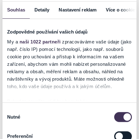
Skupinu "Helmutova stříkačka" založil na gymnasiu jako recesistickou
kapelu v roce 1986 Robert Staniczek. První obsazení se rekrutovalo z
Souhlas
Detaily
Nastavení reklam
Více o cookies
různých středních škol v Brně: Albert Krejčí - bicí (později Hlavou
dolů), Tomáš Rašovský - kytara (později Michal "Prochor" Procházka),
Petr Klobouk - baskytara (později Hlavou dolů, U nových tradic),
Zodpovědné používání vašich údajů
Robert Staniczek - zpěv.
My a
naši 1022 partneři
zpracováváme vaše údaje (jako
www.acdcrevival.cz
např. číslo IP) pomocí technologií, jako např. souborů
cookie pro uchování a přístup k informacím na vašem
zařízení, abychom vám mohli nabízet personalizované
reklamy a obsah, měření reklam a obsahu, náhled na
Ticketportal je zárukou pravosti vstupenek
návštěvníky a vývoj produktů. Máte možnosti ohledně
toho, kdo vaše údaje používá a k jakým účelům.
Na stránkách společnosti Ticketportal si vždy zakoupíte
originální vstupenky.
Pokud to povolíte, rádi bychom také:
Ticketportal nemůže zaručit pravost vstupenek
Shromažďovali informace o vaší geografické poloze,
Výběr
zakoupených na přeprodejních portálech. Ticketportal s
Nutné
které mohou být přesné na několik metrů
těmito společnostmi nemá nic společného a tento
souhlasu
způsob přeprodávání vstupenek nepodporuje.
Identifikovali vaše zařízení pomocí aktivního
skenování pro konkrétní charakteristiky (otisk prstu)
Portál Ticketportal.cz je online tržištěm.
Smlouvu o účasti
Preferenční