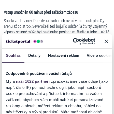
Vstup umožněn 60 minut před začátkem zápasu
Sparta vs. Litvínov. Duel dvou tradičních rivalů v minulosti plnil O₂
arenu až po strop. Severočeši teď bojují o udržení a čtvrtý vzájemný
zápas v sezoně může být na dlouho posledním. Buďte u toho – už 13.
ledna v O₂ areně!
Na tento zápas nelze rezervovat vstupenky, je možný pouze přímý
nákup online, nebo na prodejních místech.
Souhlas
Detaily
Nastavení reklam
Více o cookies
Za platnost a pravost vstupenek zakoupených mimo síť Ticketportal
neručíme.
Pokyny pořadatele
Zodpovědné používání vašich údajů
INFO ZTP/P a slevy
My a
naši 1022 partneři
zpracováváme vaše údaje (jako
např. číslo IP) pomocí technologií, jako např. souborů
cookie pro uchování a přístup k informacím na vašem
zařízení, abychom vám mohli nabízet personalizované
Ticketportal je zárukou pravosti vstupenek
reklamy a obsah, měření reklam a obsahu, náhled na
návštěvníky a vývoj produktů. Máte možnosti ohledně
Na stránkách společnosti Ticketportal si vždy zakoupíte