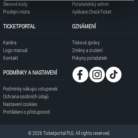
typy cookies používáme, naleznete níže. Možnosti
Slevové kódy
Pořadatelský admin
Tisková zpráva
zpracování upravíte zaškrtnutím příslušné varianty. Svoji
Pokyny pořadatele koncertu v O2 areně
Prodejní místa
Aplikace CheckTicket
volbu můžete kdykoliv změnit v zápatí stránky v záložce
INFO ZTP/P koncertu v O2 areně
„Cookies a jejich nastavení“.
TICKETPORTAL
OZNÁMENÍ
Kariéra
Tiskové zprávy
Logo manuál
Změny a zrušení
Kontakt
Pokyny pořadatele
PODMÍNKY A NASTAVENÍ
Podmínky nákupu vstupenek
Ochrana osobních údajů
Nastavení cookies
Prohlášení o přístupnosti
© 2026 Ticketportal PLG. All rights reserved.