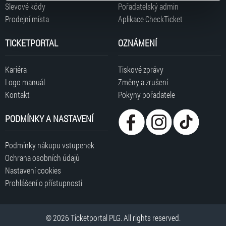
typy cookies používáme, naleznete níže. Možnosti
Slevové kódy
Pořadatelský admin
Tisková zpráva
zpracování upravíte zaškrtnutím příslušné varianty. Svoji
Pokyny pořadatele koncertu v O2 areně
Prodejní místa
Aplikace CheckTicket
volbu můžete kdykoliv změnit v zápatí stránky v záložce
INFO ZTP/P koncertu v O2 areně
„Cookies a jejich nastavení“.
TICKETPORTAL
OZNÁMENÍ
Kariéra
Tiskové zprávy
Logo manuál
Změny a zrušení
Kontakt
Pokyny pořadatele
PODMÍNKY A NASTAVENÍ
Podmínky nákupu vstupenek
Ochrana osobních údajů
Nastavení cookies
Prohlášení o přístupnosti
© 2026 Ticketportal PLG. All rights reserved.