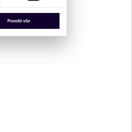
-TH-
es“), které mohou sbírat
ce mohou představovat
nalizaci obsahu a reklam.
Povolit vše
Partneři tyto údaje mohou
 že používáte jejich služby.
lušné varianty. Svoji volbu