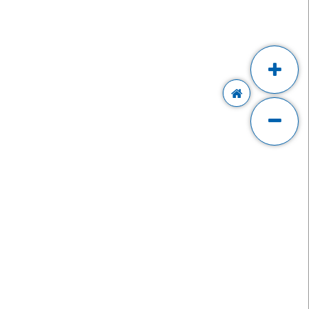
IT MAPU
MÍNKY A
TAVENÍ
ínky nákupu
penek
ana osobních údajů
avení cookies