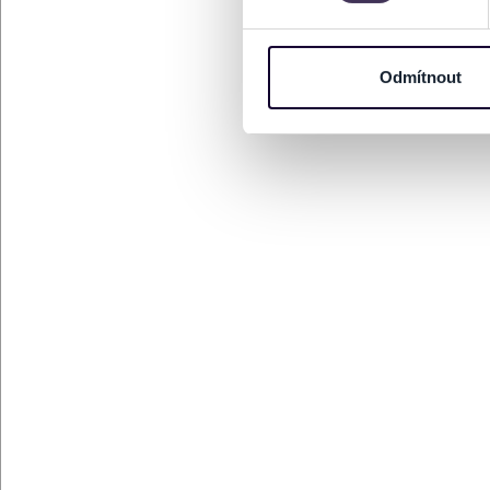
Na těchto stránkách využívám
informace o vašem zařízení 
osobní údaje. Získané infor
Odmítnout
Tyto informace můžeme také s
zkombinovat s dalšími informa
Jaké typy cookies používáme,
můžete kdykoliv změnit v záp