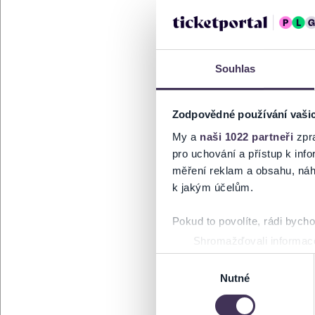
Souhlas
Zodpovědné používání vaši
My a
naši 1022 partneři
zpra
pro uchování a přístup k in
měření reklam a obsahu, náh
k jakým účelům.
Pokud to povolíte, rádi bych
Shromažďovali informace
Identifikovali vaše zaříz
Výběr
Zjistěte více o tom, jak zpr
Nutné
souhlasu
můžete kdykoliv změnit nebo 