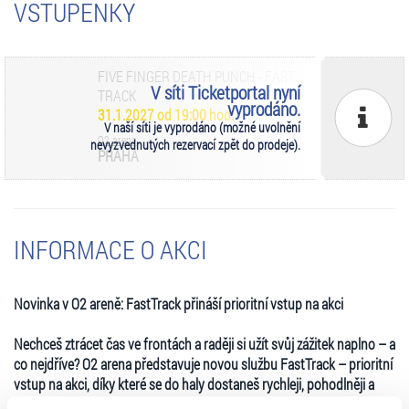
VSTUPENKY
FIVE FINGER DEATH PUNCH - FAST
V síti Ticketportal nyní
TRACK
vyprodáno.
31.1.2027 od 19:00 hod.
V naší síti je vyprodáno (možné uvolnění
O2 arena
nevyzvednutých rezervací zpět do prodeje).
PRAHA
INFORMACE O AKCI
Novinka v O2 areně: FastTrack přináší prioritní vstup na akci
Nechceš ztrácet čas ve frontách a raději si užít svůj zážitek naplno – a
co nejdříve? O2 arena představuje novou službu FastTrack – prioritní
vstup na akci, díky které se do haly dostaneš rychleji, pohodlněji a
bez zbytečného čekání.