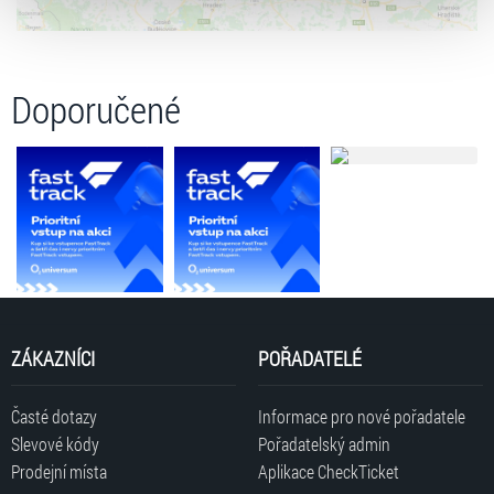
zpracování upravíte zaškrtnutím příslušné varianty. Svoji
volbu můžete kdykoliv změnit v zápatí stránky v záložce
„Cookies a jejich nastavení“.
Doporučené
ZÁKAZNÍCI
POŘADATELÉ
Časté dotazy
Informace pro nové pořadatele
Slevové kódy
Pořadatelský admin
Prodejní místa
Aplikace CheckTicket