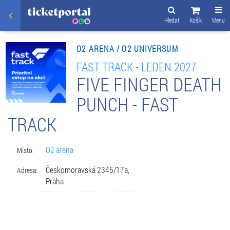
Hledat
Košík
Menu
O2 ARENA / O2 UNIVERSUM
FAST TRACK - LEDEN 2027
FIVE FINGER DEATH
PUNCH - FAST
TRACK
O2 arena
Místo:
Českomoravská 2345/17a,
Adresa:
Praha