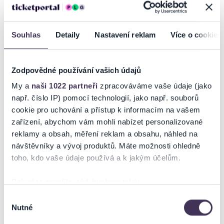
Kup si ke své vstupence
FastTrack
a šetři čas i nervy.
Souhlas
Detaily
Nastavení reklam
Více o cookies
Získáš přístup k
prioritnímu vstupu číslo 34
, který ti otevře dveře k
zážitku bez zdržování.
Počet FastTrack
voucherů
je
omezený
, aby byl zaručen maximální
Zodpovědné používání vašich údajů
komfort a rychlý průchod pro všechny, kdo si tuto službu zakoupí.
My a
naši 1022 partneři
zpracováváme vaše údaje (jako
Číst více
Užij si svou akci tak, jak má být –
od první minuty!
např. číslo IP) pomocí technologií, jako např. souborů
cookie pro uchování a přístup k informacím na vašem
⚠️
Upozornění: Samostatný voucher FastTrack neopravňuje ke
zařízení, abychom vám mohli nabízet personalizované
Ticketportal je zárukou pravosti vstupenek
vstupu na akci – je nutné mít také platnou vstupenku.
reklamy a obsah, měření reklam a obsahu, náhled na
Na stránkách společnosti Ticketportal si vždy zakoupíte
návštěvníky a vývoj produktů. Máte možnosti ohledně
originální vstupenky.
toho, kdo vaše údaje používá a k jakým účelům.
Ticketportal nemůže zaručit pravost vstupenek
Pokud to povolíte, rádi bychom také:
zakoupených na přeprodejních portálech. Ticketportal s
těmito společnostmi nemá nic společného a tento
Shromažďovali informace o vaší geografické poloze,
Výběr
způsob přeprodávání vstupenek nepodporuje.
Nutné
které mohou být přesné na několik metrů
souhlasu
Identifikovali vaše zařízení pomocí aktivního
Portál Ticketportal.cz je online tržištěm.
Smlouvu o účasti