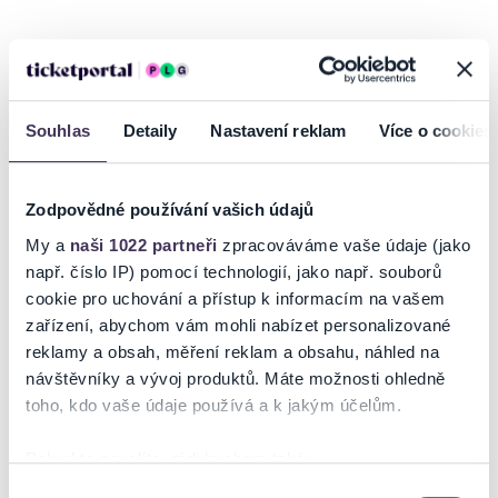
FIBA U19 WOMEN’S BASKETBALL WORLD CUP 2025
Brno kolébkou sportu a basketbalu především!
Po základní skupině
Eurobasketu žen hostí Starez Aréna Vodova také MS dívek do 19 let.
Souhlas
Detaily
Nastavení reklam
Více o cookies
Šestnáctka nejlepších reprezentačních výběrů z celého světa se v
červenci sletí do brněnských ulic porvat se o ten vůbec nejcennější
trůn. A i Česká republika bude mít v dějišti své žhavé želízko.
Zodpovědné používání vašich údajů
České lvice v základní skupině D vyzvou minulé finalistky mistrovství
My a
naši 1022 partneři
zpracováváme vaše údaje (jako
světa ze Španělska i silné soupeřky z Japonska a Argentiny. Následné
např. číslo IP) pomocí technologií, jako např. souborů
pořadí rozhodne o dalším soupeři pro play-off, v němž mohou narazit
cookie pro uchování a přístup k informacím na vašem
na celek z Austrálie, Francie, Brazílie či Mali. Titul královen obhajují
zařízení, abychom vám mohli nabízet personalizované
basketbalistky USA.
reklamy a obsah, měření reklam a obsahu, náhled na
Nepropásněte šanci vidět vycházející hvězdy světového basketbalu a
Číst více
návštěvníky a vývoj produktů. Máte možnosti ohledně
zažít nezapomenutelnou atmosféru vrcholného turnaje přímo v srdci
toho, kdo vaše údaje používá a k jakým účelům.
Moravy.
Ceny:
Ticketportal je zárukou pravosti vstupenek
Pokud to povolíte, rádi bychom také:
regular seats - 300,- Kč
Shromažďovali informace o vaší geografické poloze,
Výběr