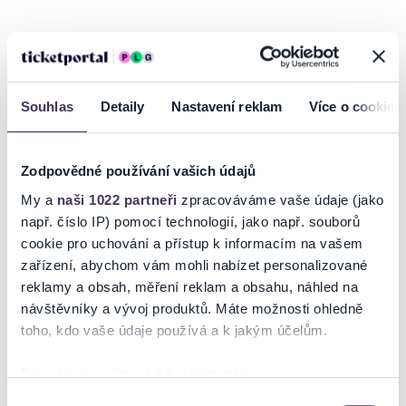
FIBA U19 WOMEN’S BASKETBALL WORLD CUP 2025
Brno kolébkou sportu a basketbalu především!
Po základní skupině
Eurobasketu žen hostí Starez Aréna Vodova také MS dívek do 19 let.
Souhlas
Detaily
Nastavení reklam
Více o cookies
Šestnáctka nejlepších reprezentačních výběrů z celého světa se v
červenci sletí do brněnských ulic porvat se o ten vůbec nejcennější
trůn. A i Česká republika bude mít v dějišti své žhavé želízko.
Zodpovědné používání vašich údajů
České lvice v základní skupině D vyzvou minulé finalistky mistrovství
My a
naši 1022 partneři
zpracováváme vaše údaje (jako
světa ze Španělska i silné soupeřky z Japonska a Argentiny. Následné
např. číslo IP) pomocí technologií, jako např. souborů
pořadí rozhodne o dalším soupeři pro play-off, v němž mohou narazit
cookie pro uchování a přístup k informacím na vašem
na celek z Austrálie, Francie, Brazílie či Mali. Titul královen obhajují
zařízení, abychom vám mohli nabízet personalizované
basketbalistky USA.
reklamy a obsah, měření reklam a obsahu, náhled na
Nepropásněte šanci vidět vycházející hvězdy světového basketbalu a
Číst více
návštěvníky a vývoj produktů. Máte možnosti ohledně
zažít nezapomenutelnou atmosféru vrcholného turnaje přímo v srdci
toho, kdo vaše údaje používá a k jakým účelům.
Moravy.
Ceny:
Ticketportal je zárukou pravosti vstupenek
Pokud to povolíte, rádi bychom také:
regular seats - 300,- Kč
Shromažďovali informace o vaší geografické poloze,
Výběr