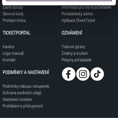
získali v důsledku toho, že používáte jejich služby. Jaké
Časté dotazy
Informace pro nové pořadatele
typy cookies používáme, naleznete níže. Možnosti
Slevové kódy
Pořadatelský admin
zpracování upravíte zaškrtnutím příslušné varianty. Svoji
Prodejní místa
Aplikace CheckTicket
volbu můžete kdykoliv změnit v zápatí stránky v záložce
„Cookies a jejich nastavení“.
TICKETPORTAL
OZNÁMENÍ
Kariéra
Tiskové zprávy
Logo manuál
Změny a zrušení
Kontakt
Pokyny pořadatele
PODMÍNKY A NASTAVENÍ
Podmínky nákupu vstupenek
Ochrana osobních údajů
Nastavení cookies
Prohlášení o přístupnosti