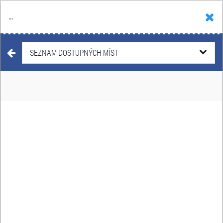
...
Hledat
Košík
Menu
KONCERTY
SEZNAM DOSTUPNÝCH MÍST
EROS RAMAZZOTTI
20. května 2027
Datum:
O2 arena
Místo:
Českomoravská 2345/17a,
Adresa:
Praha
VSTUPENKY