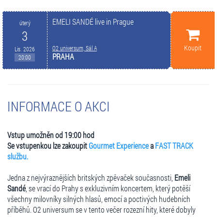
EMELI SANDÉ live in Prague
úterý
3
Koupit
O2 universum, Sál A
Lis. 2026
PRAHA
20:00
INFORMACE O AKCI
Vstup umožněn od 19:00 hod
Se vstupenkou lze zakoupit
Gourmet Experience
a
FAST TRACK
službu.
Jedna z nejvýraznějších britských zpěvaček současnosti,
Emeli
Sandé
, se vrací do Prahy s exkluzivním koncertem, který potěší
všechny milovníky silných hlasů, emocí a poctivých hudebních
příběhů. O2 universum se v tento večer rozezní hity, které dobyly