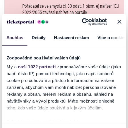
Nyní přijíždí mj. i s nejnovější tvorbou - albem How Were We To
Pořadatel se ve smyslu čl. 30 odst. 1 písm. e) nařízení EU
Know (2024), které potvrzuje její mimořádnou schopnost spojit
2022/2065 zavázal nabízet na portále
emocionální hloubku s moderním pop-soulem. Album přináší nové
www.ticketportal.cz pouze výrobky nebo služby, jež jsou
příběhy, ale energii, která je pro Emeli typická, v sobě nezapře.
v souladu s použitelným právem Evropské unie.
ADONXS rozezní O2 universum jako speciální host Emeli Sandé
Souhlas
Detaily
Nastavení reklam
Více o cookies
GALERIE
Speciálním hostem koncertu Emeli Sandé bude ADONXS
- zpěvák,
skladatel a jedna z nejvýraznějších tváří nové generace české a
Zodpovědné používání vašich údajů
slovenské popové scény. Reprezentant České republiky na
Eurovision Song Contest 2025 zaujme publikum nejen svým
My a
naši 1022 partneři
zpracováváme vaše údaje (jako
charakteristickým hlasem, ale také strhující pódiovou energií, která z
např. číslo IP) pomocí technologií, jako např. souborů
něj dělá jednoho z nejzajímavějších mladých umělců současnosti. Po
cookie pro uchování a přístup k informacím na vašem
úspěchu singlů Wasted a Perfume přichází s novou skladbou
Cherry
zařízení, abychom vám mohli nabízet personalizované
On Your Cake
, která otevírá další kapitolu jeho hudební kariéry a
reklamy a obsah, měření reklam a obsahu, náhled na
potvrzuje jeho výrazný autorský rukopis i mezinárodní ambice.
návštěvníky a vývoj produktů. Máte možnosti ohledně
O2 universum zaplní atmosféra světové show
toho, kdo vaše údaje používá a k jakým účelům.
Moderní hala O2 universum nabídne prostor pro intimní, ale zároveň
velkolepý koncert. Emeli Sandé je známá tím, že dokáže během
Pokud to povolíte, rádi bychom také: