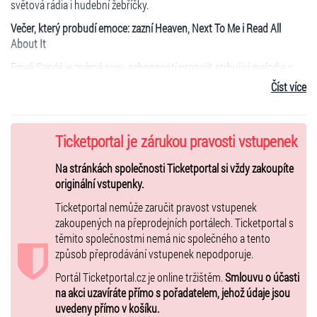
světová rádia i hudební žebříčky.
Večer, který probudí emoce: zazní Heaven, Next To Me i Read All
About It
Emeli Sandé je známá svou schopností propojit strhující melodie s
upřímností a emocemi, které si fanoušci nesou ještě dlouho po
Číst více
koncertě. Její globální hity
Next To Me
,
Heaven
,
Read All About
It
,
Clown
nebo
My Kind of Love
patří mezi nejstreamovanější britské
skladby poslední dekády a staly se součástí soundtracků milionů
Ticketportal je zárukou pravosti vstupenek
fanoušků po celém světě.
V Praze je uslyšíte v plné síle - včetně velkých vokálních aranží, díky
Na stránkách společnosti Ticketportal si vždy zakoupíte
nimž se Emeli proslavila jako jedna z nejsilnějších hlasových
originální vstupenky.
interpretek své generace.
Ticketportal nemůže zaručit pravost vstupenek
Od rekordního debutu až po nový zvuk
zakoupených na přeprodejních portálech. Ticketportal s
těmito společnostmi nemá nic společného a tento
Její debutové album Our Version of Events patří k nejúspěšnějším
způsob přeprodávání vstupenek nepodporuje.
britským nahrávkám všech dob a v roce 2012 se stalo
nejprodávanějším albem ve Velké Británii
Portál Ticketportal.cz je online tržištěm.
. Zpěvačka se zároveň
Smlouvu o účasti
zapsala do historie nezapomenutelným vystoupením na
na akci uzavíráte přímo s pořadatelem, jehož údaje jsou
zahajovacím
i závěrečném ceremoniálu olympijských her v Londýně
uvedeny přímo v košíku.
.