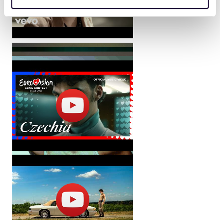
získali v důsledku toho, že používáte jejich služby. Jaké
typy cookies používáme, naleznete níže. Možnosti
zpracování upravíte zaškrtnutím příslušné varianty. Svoji
volbu můžete kdykoliv změnit v zápatí stránky v záložce
„Cookies a jejich nastavení“.