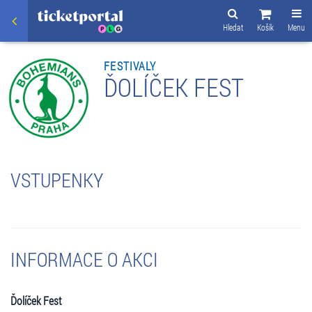
Hledat
Košík
Menu
FESTIVALY
ĎOLÍČEK FEST
VSTUPENKY
INFORMACE O AKCI
Ďolíček Fest