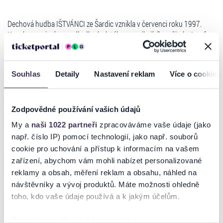
Dechová hudba IŠTVÁNCI ze Šardic vznikla v červenci roku 1997.
Kapela nese jméno podle dlouholetého a vynikajícího učitele Josefa
Ištvánka, který stál v počátcích v čele tohoto souboru jako umělecký
vedoucí. Od roku 2002 až po současnost natočila kapela několik
hudebních nosičů: Ze Šardic, Muzikantská, Po dědině, Vítajú vás
Souhlas
Detaily
Nastavení reklam
Více o cookies
Ištvánci, Šardická dědina, Poznání, Tuba Musikverlag, Šardická
stárečka. V roce 2006 obdržela kapela pozvání a zúčastnila se s
velkým ohlasem natáčení pořadu "Vyhrávala kapela" pro Českou
Zodpovědné používání vašich údajů
televizi na pražském Žofíně. Nedlouho poté přišlo pozvání a také bylo
uskutečněno natáčení pořadu "Ta naša kapela" pro Českou televizi
My a
naši 1022 partneři
zpracováváme vaše údaje (jako
Brno. Dechová hudba Ištvánci aktuálně působí na dechovkovém nebi
např. číslo IP) pomocí technologií, jako např. souborů
s kapelníkem Milanem Bělíkem, hráčem na Es klarinet.
cookie pro uchování a přístup k informacím na vašem
zařízení, abychom vám mohli nabízet personalizované
reklamy a obsah, měření reklam a obsahu, náhled na
návštěvníky a vývoj produktů. Máte možnosti ohledně
Ticketportal je zárukou pravosti vstupenek
toho, kdo vaše údaje používá a k jakým účelům.
Na stránkách společnosti Ticketportal si vždy zakoupíte
originální vstupenky.
Pokud to povolíte, rádi bychom také: