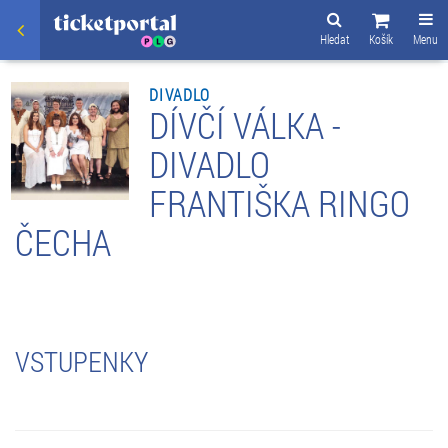
Hledat
Košík
Menu
DIVADLO
DÍVČÍ VÁLKA -
DIVADLO
FRANTIŠKA RINGO
ČECHA
VSTUPENKY