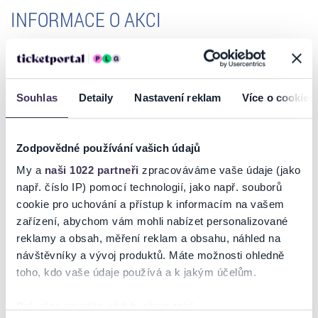
INFORMACE O AKCI
Divadlo Františka Ringo Čecha a jeho legendární a fenomenální DÍVČÍ
VÁLKOU.
Souhlas
Detaily
Nastavení reklam
Více o cookies
Tuto hru shlédlo už více než 500 000 diváků po celé České republice,
ale i v zahraničí a je stále jednou z nejžádanějších Čechových her. Není
třeba představovat tuto nejúspěšnější a nejoblíbenější divadelní
komedii všech dob. Po téměř dvou hodinách nejskvělejšího
Zodpovědné používání vašich údajů
čechovského humoru se vám nebude chtít jít domů. Čechovo divadlo
My a
naši 1022 partneři
zpracováváme vaše údaje (jako
přijede se svými největšími hvězdami, aby vám co nejvěrněji a
např. číslo IP) pomocí technologií, jako např. souborů
nejvtipněji vyobrazili příběh věčného boje mezi muži a ženami. Stále
cookie pro uchování a přístup k informacím na vašem
dokola se budete smát božskému pěvci Lumírovi, udatnému Bivojovi,
zařízení, abychom vám mohli nabízet personalizované
vtipnému knížeti Přemyslovi, nezkušenému panici Ctiradovi nebo
reklamy a obsah, měření reklam a obsahu, náhled na
podivně „obojetnému“ Vojenovi/Častavě. Mužskému oku zalahodí
ženské postavy hysterické a zkušené Vlasty, kypré Kazi a panensky
návštěvníky a vývoj produktů. Máte možnosti ohledně
Číst více
svůdné Šárky. S obdivem pak zůstanete stát nad jejich neutuchající
toho, kdo vaše údaje používá a k jakým účelům.
krásou, ale i hereckým nadáním.
Pokud to povolíte, rádi bychom také:
Soubor vystupuje v tomto hvězdném obsazení: