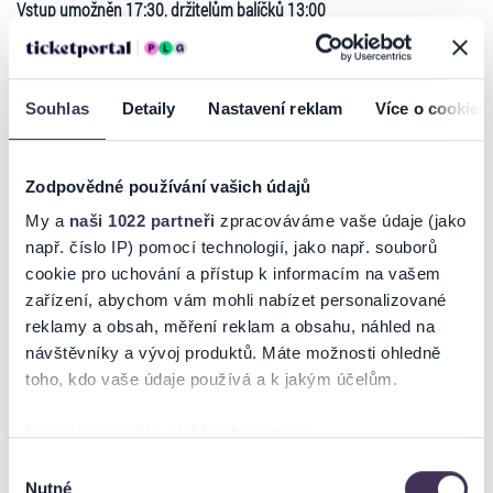
Vstup umožněn 17:30, držitelům balíčků 13:00
Konečně dojde k dlouho očekávanému koncertu Daniela Landy
v nejprestižnějším koncertním prostoru České republiky.
Po komornější akustické formě koncertů se zde příznivci dočkají
Souhlas
Detaily
Nastavení reklam
Více o cookies
divokého rockového nářezu. Kapela bude pro tuto jedinečnou
příležitost rozšířena na více než 20 hráčů včetně hudebních nástrojů
symfonického orchestru.
Zodpovědné používání vašich údajů
Tým Daniela Landy pro tuto událost připravuje specifické výtvarné
My a
naši 1022 partneři
zpracováváme vaše údaje (jako
prostředí, které obří dávku emocí a energie znásobí.
např. číslo IP) pomocí technologií, jako např. souborů
Tato výjimečná událost nebude opakovatelná v žádném jiném
prostoru.
cookie pro uchování a přístup k informacím na vašem
zařízení, abychom vám mohli nabízet personalizované
Pro své nejvěrnější fanoušky připravil Daniel Landa balíček „VIP
reklamy a obsah, měření reklam a obsahu, náhled na
Číst více
SPECIÁL: pohled do zákulisí“, který fanouškům umožní zažít koncert
návštěvníky a vývoj produktů. Máte možnosti ohledně
opravdu nezapomenutelným způsobem.
toho, kdo vaše údaje používá a k jakým účelům.
Balíček
„VIP SPECIÁL: pohled do zákulisí“
obsahuje
:
Ticketportal je zárukou pravosti vstupenek
• Účast na zvukové zkoušce koncertu
Pokud to povolíte, rádi bychom také:
• Návštěva zázemí koncertu včetně přístupu ke cateringu pro štáb
Na stránkách společnosti Ticketportal si vždy zakoupíte
Shromažďovali informace o vaší geografické poloze,
Výběr
• Exklusivní místo na sezení v blízkosti pódia v sektoru 102 (omezená
originální vstupenky.
Nutné
které mohou být přesné na několik metrů
souhlasu