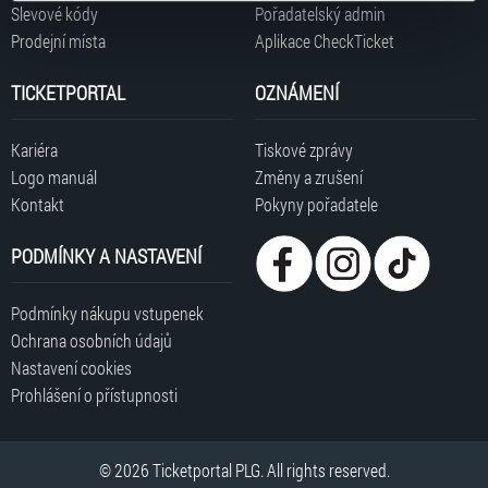
typy cookies používáme, naleznete níže. Možnosti
Slevové kódy
Pořadatelský admin
zpracování upravíte zaškrtnutím příslušné varianty. Svoji
Prodejní místa
Aplikace CheckTicket
volbu můžete kdykoliv změnit v zápatí stránky v záložce
„Cookies a jejich nastavení“.
TICKETPORTAL
OZNÁMENÍ
Kariéra
Tiskové zprávy
Logo manuál
Změny a zrušení
Kontakt
Pokyny pořadatele
PODMÍNKY A NASTAVENÍ
Podmínky nákupu vstupenek
Ochrana osobních údajů
Nastavení cookies
Prohlášení o přístupnosti
© 2026 Ticketportal PLG. All rights reserved.