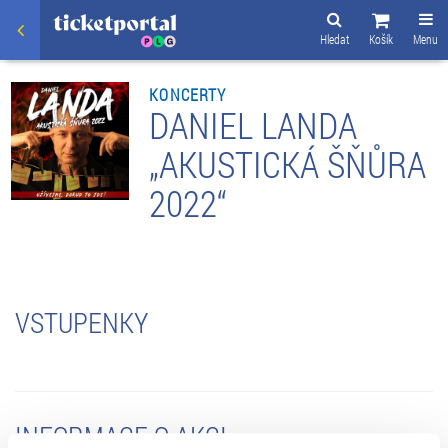
Hledat
Košík
Menu
KONCERTY
DANIEL LANDA
„AKUSTICKÁ ŠŇŮRA
2022“
VSTUPENKY
INFORMACE O AKCI