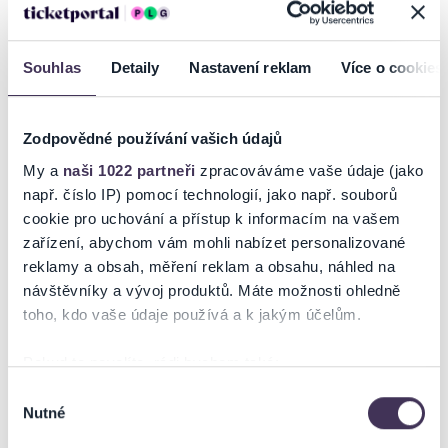
DANIEL LANDA „AKUSTICKÁ ŠŇŮRA 2022“
Daniel Landa vyrazí opět se svou akustickou partou na další koncerty.
Souhlas
Detaily
Nastavení reklam
Více o cookies
Ve skvělé kapele ani tentokrát nebudou chybět mistr akordeonu
Karel Mařík a výborný houslista Jiří Vopava.
Celou řadu známých písní výrazně umocňuje jejich aktuální význam,
Zodpovědné používání vašich údajů
neboť doba za poslední dva roky prudce nabírá na
My a
naši 1022 partneři
zpracováváme vaše údaje (jako
obrátkách.
např. číslo IP) pomocí technologií, jako např. souborů
Přijďte se vychutnat svobodný koncert bez politické korektnosti a
cookie pro uchování a přístup k informacím na vašem
hlavně s upřímnou touhou si to konečně po dlouhé době zase užít.
zařízení, abychom vám mohli nabízet personalizované
reklamy a obsah, měření reklam a obsahu, náhled na
návštěvníky a vývoj produktů. Máte možnosti ohledně
Ticketportal je zárukou pravosti vstupenek
toho, kdo vaše údaje používá a k jakým účelům.
Na stránkách společnosti Ticketportal si vždy zakoupíte
Pokud to povolíte, rádi bychom také:
originální vstupenky.
Shromažďovali informace o vaší geografické poloze,
Výběr
Ticketportal nemůže zaručit pravost vstupenek
Nutné
které mohou být přesné na několik metrů
souhlasu
zakoupených na přeprodejních portálech. Ticketportal s
Identifikovali vaše zařízení pomocí aktivního