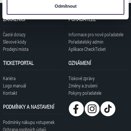
a analýzy. Partneři tyto údaje mohou zkombinovat s
Odmítnout
dalšími informacemi, které jste jim poskytli nebo které
získali v důsledku toho, že používáte jejich služby. Jaké
ZÁKAZNÍCI
POŘADATELÉ
typy cookies používáme, naleznete níže. Možnosti
zpracování upravíte zaškrtnutím příslušné varianty. Svoji
Časté dotazy
Informace pro nové pořadatele
volbu můžete kdykoliv změnit v zápatí stránky v záložce
Slevové kódy
Pořadatelský admin
„Cookies a jejich nastavení“.
Prodejní místa
Aplikace CheckTicket
TICKETPORTAL
OZNÁMENÍ
Kariéra
Tiskové zprávy
Logo manuál
Změny a zrušení
Kontakt
Pokyny pořadatele
PODMÍNKY A NASTAVENÍ
Podmínky nákupu vstupenek
Ochrana osobních údajů