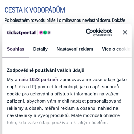
CESTA K VODOPÁDŮM
Po bolestném rozvodu přišel i o milovanou nevlastní dceru. Dokáže
to napravit? Fascinující jevištní road-movie o hledání cesty k sobě i
tomu druhému.
Současný americký dramatik
Lee Blessing
se proslavil vynikající hrou,
Souhlas
Detaily
Nastavení reklam
Více o cookies
za niž byl v roce 1988
nominován na Pulitzerovu cenu – A Walk in the
Woods
. Od té doby se stal plodným a velice ceněným dramatikem,
který však na česká jeviště prozatím vůbec nepronikl. Duodrama
Cesta k vodopádům o labilním otci a problémové dceři, kteří se snaží
Zodpovědné používání vašich údajů
během cest po amerických přírodních divech (autem ujedou 4405
My a
naši 1022 partneři
zpracováváme vaše údaje (jako
km!) napravit svůj pošramocený vztah, začíná únosem a
např. číslo IP) pomocí technologií, jako např. souborů
vynucovaným rozhovorem a ústí v porozumění a odhalení
Číst více
cookie pro uchování a přístup k informacím na vašem
nečekaných traumatických skutečností. Dynamická hra, která nás v
zařízení, abychom vám mohli nabízet personalizované
každé scéně přenese na jinou zastávku jejich společného výletu po
reklamy a obsah, měření reklam a obsahu, náhled na
krajích USA, funguje jako výstižný obraz společnosti, v níž je těžké
Ticketportal je zárukou pravosti vstupenek
najít společnou řeč, ať už mezi generacemi, mezi rodiči a dětmi, mezi
návštěvníky a vývoj produktů. Máte možnosti ohledně
muži a ženami, nebo jen mezi názorově nesouznícími osobnostmi.
toho, kdo vaše údaje používá a k jakým účelům.
Na stránkách společnosti Ticketportal si vždy zakoupíte
Pro Jiřího Langmajera je toto již třetí role v Divadle Ungelt.
originální vstupenky.