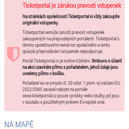
20:00
ČESKO
– Řecko
Ticketportal je zárukou pravosti vstupenek
Sobota 22. srpna 2026:
Na stránkách společnosti Ticketportal si vždy zakoupíte
16:00 Ukrajina – Řecko
originální vstupenky.
19:00 Rakousko –
ČESKO
Ticketportal nemůže zaručit pravost vstupenek
Neděle 23. srpna 2026:
zakoupených na přeprodejních portálech. Ticketportal s
16:00 Řecko – Bulharsko
těmito společnostmi nemá nic společného a tento
19:00
ČESKO
způsob přeprodávání vstupenek nepodporuje.
– Srbsko
Portál Ticketportal.cz je online tržištěm.
Smlouvu o účasti
Pondělí 24. srpna 2026:
na akci uzavíráte přímo s pořadatelem, jehož údaje jsou
16:00 Ukrajina – Rakousko
uvedeny přímo v košíku.
19:00 Srbsko – Bulharsko
Pořadatel se ve smyslu čl. 30 odst. 1 písm. e) nařízení EU
Úterý 25. srpna 2026:
2022/2065 zavázal nabízet na portále
16:00 Řecko – Rakousko
www.ticketportal.cz pouze výrobky nebo služby, jež jsou
19:00
ČESKO
v souladu s použitelným právem Evropské unie.
– Ukrajina
Středa 26. srpna 2026:
16:00 Rakousko – Bulharsko
NA MAPĚ
19:00 Srbsko – Řecko