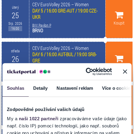
CEV EuroVolley 2026 – Women
úterý
DAY 5 / 16:00 GRE-AUT / 19:00 CZE-
25
UKR
Koupit
Srp. 2026
BVV Pavilon P
16:00
BRNO
CEV EuroVolley 2026 – Women
středa
DAY 6 / 16:00 AUT-BUL / 19:00 SRB-
26
GRE
Koupit
Srp. 2026
BVV Pavilon P
16:00
BRNO
Souhlas
Detaily
Nastavení reklam
Více o cookies
CEV EuroVolley 2026 – Women
čtvrtek
DAY 7 / 16:00 UKR-SRB / 19:00 CZE-
27
BUL
Zodpovědné používání vašich údajů
Koupit
Srp. 2026
BVV Pavilon P
16:00
BRNO
My a
naši 1022 partneři
zpracováváme vaše údaje (jako
např. číslo IP) pomocí technologií, jako např. souborů
cookie pro uchování a přístup k informacím na vašem