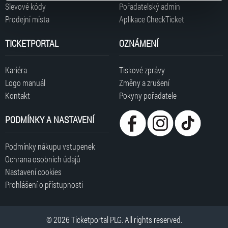
typy cookies používáme, naleznete níže. Možnosti
Slevové kódy
Pořadatelský admin
zpracování upravíte zaškrtnutím příslušné varianty. Svoji
Prodejní místa
Aplikace CheckTicket
volbu můžete kdykoliv změnit v zápatí stránky v záložce
„Cookies a jejich nastavení“.
TICKETPORTAL
OZNÁMENÍ
Kariéra
Tiskové zprávy
Logo manuál
Změny a zrušení
Kontakt
Pokyny pořadatele
PODMÍNKY A NASTAVENÍ
Podmínky nákupu vstupenek
Ochrana osobních údajů
Nastavení cookies
Prohlášení o přístupnosti
© 2026 Ticketportal PLG. All rights reserved.