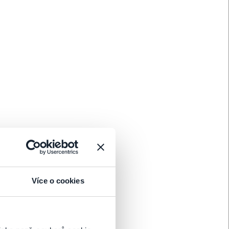
Koupit
Koupit
Více o cookies
 kteří si po studiích na předních světových vysokých