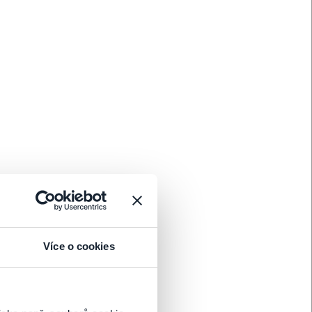
Koupit
Koupit
Více o cookies
 kteří si po studiích na předních světových vysokých