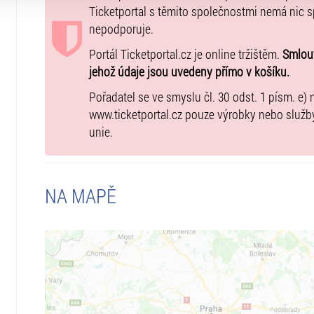
Vstupenky pro ZTP/P + doprovod můžete objednávat n
Ticketportal s těmito společnostmi nemá nic 
oskenovaným průkazem ZTP/P.
nepodporuje.
Portál Ticketportal.cz je online tržištěm.
Smlouv
jehož údaje jsou uvedeny přímo v košíku.
Pořadatel se ve smyslu čl. 30 odst. 1 písm. e) 
www.ticketportal.cz pouze výrobky nebo služb
unie.
NA MAPĚ