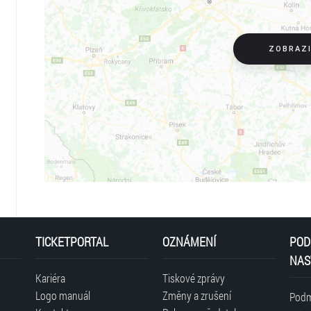
ZOBRAZ
TICKETPORTAL
OZNÁMENÍ
POD
NAS
Kariéra
Tiskové zprávy
Logo manuál
Změny a zrušení
Podm