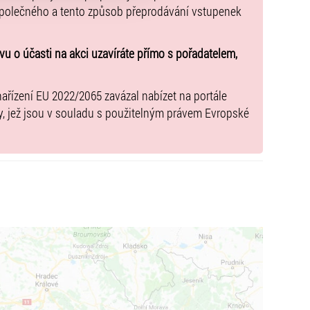
a
rezervace@ticketportal.cz
, v kopii s přiloženým
společného a tento způsob přeprodávání vstupenek
u o účasti na akci uzavíráte přímo s pořadatelem,
nařízení EU 2022/2065 zavázal nabízet na portále
y, jež jsou v souladu s použitelným právem Evropské