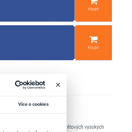
Koupit
Koupit
Více o cookies
 kteří si po studiích na předních světových vysokých