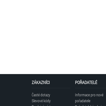
ZÁKAZNÍCI
POŘADATELÉ
Časté dotazy
Informace pro nové
Slevové kódy
pořadatele