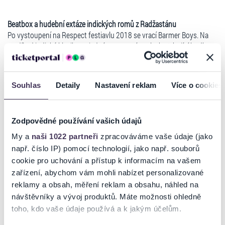
Beatbox a hudební extáze indických romů z Radžastánu
Po vystoupení na Respect festiavlu 2018 se vrací Barmer Boys. Na
rozdíl od indické klasiky se jedná o na první poslech strhující hudbu
plnou vášně a syrové exprese. K extázi navádějící zpěv podkresluje
indické harmonium i lidové nástroje, zpěv rozšiřuje indická varianta
beat-boxu.
Souhlas
Detaily
Nastavení reklam
Více o cookies
Hudební klenotnice indického subkontinentu, Rajasthan, leží na
severozápadě Indie u hranice s Pakistánem. Pochází odtud široké
spektrum lidových i spirituálních stylů, nositeli tradice byly rodové
Zodpovědné používání vašich údajů
klany dědičných hudebníků Manganiyar, sponzorovaní z vyšších
My a
naši 1022 partneři
zpracováváme vaše údaje (jako
společenských kast. Na rozdíl od indické klasiky se jedná o hudbu
např. číslo IP) pomocí technologií, jako např. souborů
strhující na první poslech, plnou vášně i syrové exprese. Barmer Boys
cookie pro uchování a přístup k informacím na vašem
jsou nejvýznamnějšími následníky této tradice, své jméno získali
Číst více
podle domovského distriktu Barmer v rajasthanské poušti Thar. K
zařízení, abychom vám mohli nabízet personalizované
extázi navádějící zpěv podkresluje nejen indické harmonium, ale též
reklamy a obsah, měření reklam a obsahu, náhled na
pro Rajasthan typická brumle i další lidové nástroje. Vokální rejstříky
návštěvníky a vývoj produktů. Máte možnosti ohledně
rozšiřuje indická varianta beat-boxu.
Ticketportal je zárukou pravosti vstupenek
toho, kdo vaše údaje používá a k jakým účelům.
Info pro ZTP/P: osoby ZTP/P zdarma v doprovodu platící osoby