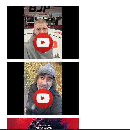
eTickets/mobileTickets, k dispozici jsou i prodejní místa Ticketportal.
Další info:
děti, které nedosáhly věku 3 let zdarma bez vstupenky a bez nároku
na sedadlo / sleva pro děti, které nedosáhly věku 11 let, zvolte on-line
v nákupním košíku / bezbariérový přístup ANO / vstupenka "ZTP/P-
DISABLED" platí pro dvě osoby - pro vozíčkáře a ostatní držitele
průkazu ZTP/P a pro jednu osobu jako doprovod. Oba návštěvníci
musí do místa konání vstoupit současně a nárok na vstupenku
ZTP/P je třeba prokázat příslušným průkazem.
-TH-