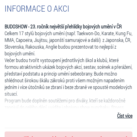
INFORMACE O AKCI
BUDOSHOW - 23. ročník největší přehlídky bojových umění v ČR
Celkem 17 stylů bojových umění (např. Taekwon-Do, Karate, Kung Fu,
MMA, Capoeira, Jiujitsu, japonští samurajové a další) z Japonska, ČR,
Slovenska, Rakouska, Anglie budou prezentovat to nejlepší z
bojových umění.
Večer budou tvořit vystoupení jednotlivých škol a klubů, které
formou atraktivních ukázek bojových akcí, sestav, scének a přerážení,
představí podstatu a princip umění sebeobrany. Bude možno
shlédnout širokou škálu zákroků proti všem možným napadením
jedním i více útočníků se zbraní i beze zbraně ve spoustě modelových
situací.
Program bude doplněn soutěžemi pro diváky, kteří se každoročně
zapojují do celého dění, uvidíte i ohnivou show nunchaku, fitness
sestavu a taneční vystoupení.
Číst více
Moderátorem bude opět
Jakub Kohák
.
VIP hosté letošního ročníku