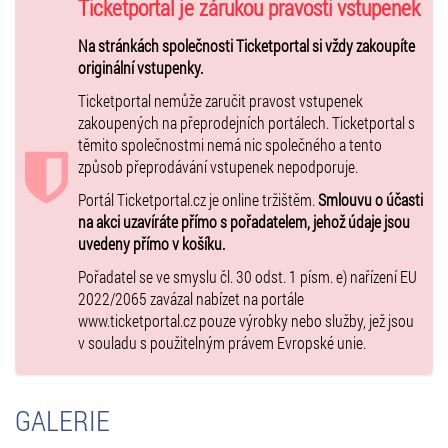
Jiří Procházka
Ticketportal je zárukou pravosti vstupenek
Jiří "BJP" Procházka (*14. října 1992 Brno) je český bojovník ve
smíšených bojových uměních
Na stránkách společnosti Ticketportal si vždy zakoupíte
. V současnosti soutěží v organizaci
UFC
, kde je bývalým šampionem v polotěžké váhové kategorii. Je
originální vstupenky.
bývalý šampion japonské organizace Rizin Fighting Federation v
Ticketportal nemůže zaručit pravost vstupenek
polotěžké váze
. Mezi jeho další úspěchy patří zisk titulu organizace
zakoupených na přeprodejních portálech. Ticketportal s
GCF v roce 2013. Aktuálně je v žebříčku v UFC #2 Polotěžké váhy.
těmito společnostmi nemá nic společného a tento
Hwang Su Il
způsob přeprodávání vstupenek nepodporuje.
Korejský mistr bojového umění Taekwon-do ITF. Hwang Su Il se
Portál Ticketportal.cz je online tržištěm.
Smlouvu o účasti
narodil 31.7.1970 v Tokiu. S bojovým uměním začal v roce 1982 a
na akci uzavíráte přímo s pořadatelem, jehož údaje jsou
dnes je držitelem mistrovského stupně 7. Dan. Jeho pohyby využili
uvedeny přímo v košíku.
tvůrci světoznámé bojové hry TEKKEN, ve které exceluje jako
postava Hwoarang. Díky úžasné technice kopů, byla tato herní
Pořadatel se ve smyslu čl. 30 odst. 1 písm. e) nařízení EU
postava velmi oblíbena.
2022/2065 zavázal nabízet na portále
Mezi jeho nejlepší sportovní výsledky patří 5 zlatých medailí z
www.ticketportal.cz pouze výrobky nebo služby, jež jsou
Mistrovství světa, šestkrát se stal mistrem Japonska ve sportovním
v souladu s použitelným právem Evropské unie.
boji
Více na:
www.budoshow.com
GALERIE
Vstupenky můžete zakoupit online přímo na ticketportal.cz -