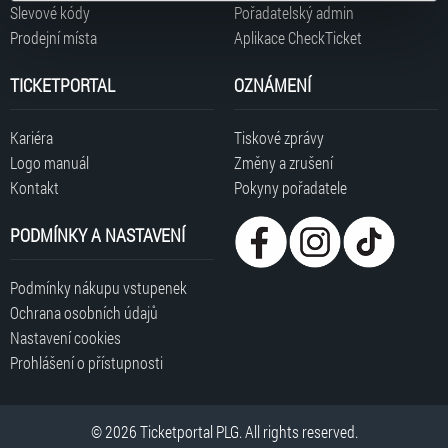
typy cookies používáme, naleznete níže. Možnosti
Slevové kódy
Pořadatelský admin
zpracování upravíte zaškrtnutím příslušné varianty. Svoji
Prodejní místa
Aplikace CheckTicket
volbu můžete kdykoliv změnit v zápatí stránky v záložce
„Cookies a jejich nastavení“.
TICKETPORTAL
OZNÁMENÍ
Kariéra
Tiskové zprávy
Logo manuál
Změny a zrušení
Kontakt
Pokyny pořadatele
PODMÍNKY A NASTAVENÍ
Podmínky nákupu vstupenek
Ochrana osobních údajů
Nastavení cookies
Prohlášení o přístupnosti
© 2026 Ticketportal PLG. All rights reserved.