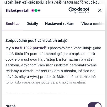
Kapelní bestie(s) opět spojují síly a vyráží na tour napříč republikou.
Energie, upřímné texty a láska k večírkům, to je to, co spojuje tyto
dvě kapely.
Chystá se 7 výjimečných večerů, které se zapíšou do paměti všem, co
se jich zúčastní.
Souhlas
Detaily
Nastavení reklam
Více o cookies
V rámci tohoto tour posunou kapely laťku své audiovizuální show na
nový level.
Vrcholem jarní šňůry bude doposud největší pražský koncert kapel v
Zodpovědné používání vašich údajů
Paláci Akropolis.
My a
naši 1022 partneři
zpracováváme vaše údaje (jako
např. číslo IP) pomocí technologií, jako např. souborů
BRIXTN
– česká alternativně popová kapela tvořená bratry
Jelenovými, kteří kombinují syrovou energii živých nástrojů s
cookie pro uchování a přístup k informacím na vašem
moderní produkcí.
zařízení, abychom vám mohli nabízet personalizované
Na scéně působí od roku 2017 a jejich tvorba čerpá z osobních
reklamy a obsah, měření reklam a obsahu, náhled na
Číst více
výpovědí, lásky k českému textu a vlivů napříč žánry – od punku přes
návštěvníky a vývoj produktů. Máte možnosti ohledně
elektroniku až po písničkářství.
toho, kdo vaše údaje používá a k jakým účelům.
Nominace na Objev roku Český slavík 2024, virální hity Karma, Porno
Ticketportal je zárukou pravosti vstupenek
nebo Děvka a energie, která naživo trhá stage.
Pokud to povolíte, rádi bychom také:
Na stránkách společnosti Ticketportal si vždy zakoupíte
Shromažďovali informace o vaší geografické poloze,
Výběr
TROCHA KLIDU
– pop-rocková čtyřka, která má za sebou stovky
originální vstupenky.
Nutné
které mohou být přesné na několik metrů
souhlasu