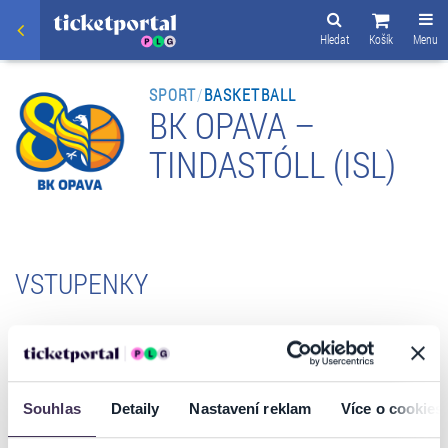
Hledat
Košík
Menu
SPORT
/
BASKETBALL
BK OPAVA –
TINDASTÓLL (ISL)
VSTUPENKY
INFORMACE O AKCI
Souhlas
Detaily
Nastavení reklam
Více o cookies