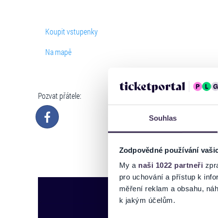
Koupit vstupenky
Na mapě
Pozvat přátele:
Souhlas
Zodpovědné používání vaši
My a
naši 1022 partneři
zpra
pro uchování a přístup k in
měření reklam a obsahu, náh
k jakým účelům.