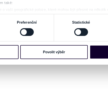
om také:
 o vaší geografické poloze, které mohou být přesné na několik
ení pomocí aktivního skenování pro konkrétní charakteristiky (oti
acováváme vaše osobní údaje, a nastavte si předvolby v
části s
Preferenční
Statistické
odvolat v části Prohlášení o souborech cookie.
e soubory cookies a další obdobné technologie (dále jen „cooki
nebo vaší aktivitě na našich webových stránkách. Tyto informa
mace používáme např. k analýze návštěvnosti webu nebo k perso
Povolit výběr
dílet se svými partnery pro sociální média, inzerci a analýzy. 
cemi, které jste jim poskytli nebo které získali v důsledku toho,
 naleznete níže. Možnosti zpracování upravíte zaškrtnutím přís
atí stránky v záložce „Cookies a jejich nastavení“.