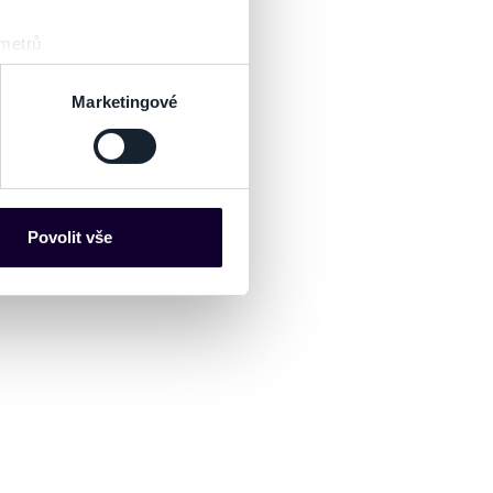
 metrů
sk prstu)
 podrobnostmi
. Svůj souhlas
Marketingové
es“), které mohou sbírat
ce mohou představovat
nalizaci obsahu a reklam.
Povolit vše
Partneři tyto údaje mohou
 že používáte jejich služby.
lušné varianty. Svoji volbu