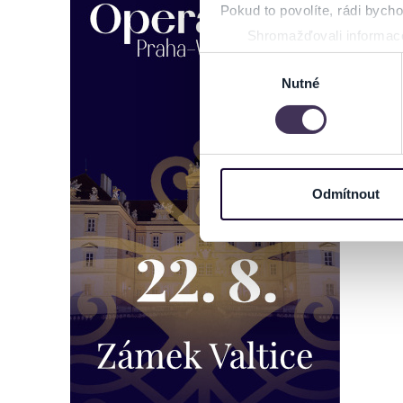
Pokud to povolíte, rádi bych
Shromažďovali informace
Identifikovali vaše zaříz
Výběr
Zjistěte více o tom, jak zpr
Nutné
souhlasu
můžete kdykoliv změnit nebo 
Na těchto stránkách využívám
informace o vašem zařízení 
osobní údaje. Získané infor
Odmítnout
Tyto informace můžeme také s
zkombinovat s dalšími informa
Jaké typy cookies používáme,
můžete kdykoliv změnit v záp