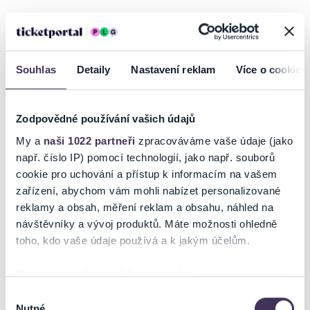
Koncert se koná v rámci 57. ročníku HF A. Dvořáka Příbram
(
www.hfad.cz
)
Souhlas
Detaily
Nastavení reklam
Více o cookies
Mladý soubor, laureát Camerata Teplice 2022, uvede program
zaměřený na sakrální tvorbu A. Dvořáka a anglických autorů.
Ukáže saxofon v nezvyklé roli v duchovním prostoru třebského
Zodpovědné používání vašich údajů
kostela.
My a
naši 1022 partneři
zpracováváme vaše údaje (jako
Albert Prachovský – sopránový saxofon
např. číslo IP) pomocí technologií, jako např. souborů
Johana Adéla Novotná – altový saxofon
cookie pro uchování a přístup k informacím na vašem
Jana Karausová – tenorový saxofon
zařízení, abychom vám mohli nabízet personalizované
Lukáš Urbánek – barytonový saxofon
reklamy a obsah, měření reklam a obsahu, náhled na
návštěvníky a vývoj produktů. Máte možnosti ohledně
toho, kdo vaše údaje používá a k jakým účelům.
Ticketportal je zárukou pravosti vstupenek
Pokud to povolíte, rádi bychom také:
Na stránkách společnosti Ticketportal si vždy zakoupíte
Shromažďovali informace o vaší geografické poloze,
Výběr
originální vstupenky.
Nutné
které mohou být přesné na několik metrů