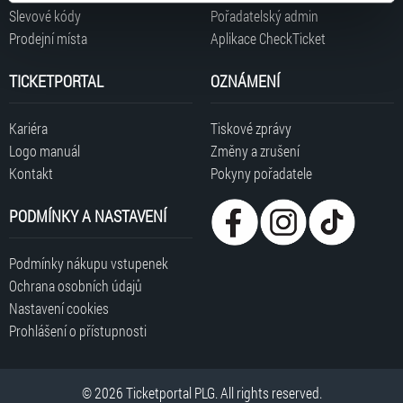
typy cookies používáme, naleznete níže. Možnosti
Slevové kódy
Pořadatelský admin
zpracování upravíte zaškrtnutím příslušné varianty. Svoji
Prodejní místa
Aplikace CheckTicket
volbu můžete kdykoliv změnit v zápatí stránky v záložce
„Cookies a jejich nastavení“.
TICKETPORTAL
OZNÁMENÍ
Kariéra
Tiskové zprávy
Logo manuál
Změny a zrušení
Kontakt
Pokyny pořadatele
PODMÍNKY A NASTAVENÍ
Podmínky nákupu vstupenek
Ochrana osobních údajů
Nastavení cookies
Prohlášení o přístupnosti
© 2026 Ticketportal PLG. All rights reserved.