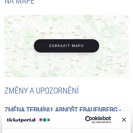
NA MAPĚ
ZOBRAZIT MAPU
ZMĚNY A UPOZORNĚNÍ
ZMĚNA TERMÍNU: ARNOŠT FRAUENBERG -
PROTOŽE MŮŽU, 16.4.2026 - MLADÁ
BOLESLAV