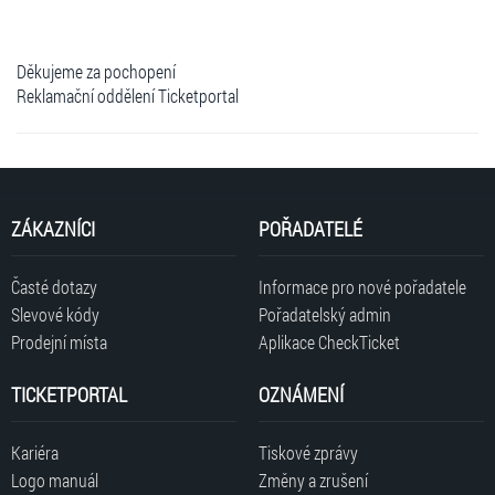
Děkujeme za pochopení
Reklamační oddělení Ticketportal
ZÁKAZNÍCI
POŘADATELÉ
Časté dotazy
Informace pro nové pořadatele
Slevové kódy
Pořadatelský admin
Prodejní místa
Aplikace CheckTicket
TICKETPORTAL
OZNÁMENÍ
Kariéra
Tiskové zprávy
Logo manuál
Změny a zrušení