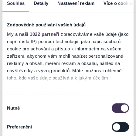
ZMĚNA:
Souhlas
Detaily
Nastavení reklam
Více o cookies
Z technických důvodů se akce
ARNOŠT FRAUENBERG - PROTOŽE
MŮŽU
v plánovaném termínu
16.4.2026 od 19:00 hod.
a v místě
Pluhárna, Mladá Boleslav neuskuteční a
PŘESOUVÁ
se na náhradní
Zodpovědné používání vašich údajů
termín
30.9.2026.
Čas i místo konání akce zůstává beze změny.
My a
naši 1022 partneři
zpracováváme vaše údaje (jako
např. číslo IP) pomocí technologií, jako např. souborů
cookie pro uchování a přístup k informacím na vašem
Zakoupené vstupenky zůstávají v platnosti a není potřeba je
zařízení, abychom vám mohli nabízet personalizované
vyměňovat.
reklamy a obsah, měření reklam a obsahu, náhled na
návštěvníky a vývoj produktů. Máte možnosti ohledně
V případě, že Vám nový termín nevyhovuje, můžete si požádat o
toho, kdo vaše údaje používá a k jakým účelům.
vrácení peněz,
nejpozději však do 26.4.2026
.
Pokud to povolíte, rádi bychom také:
Shromažďovali informace o vaší geografické poloze,
Výběr
Nutné
které mohou být přesné na několik metrů
souhlasu
Vracení vstupného
Identifikovali vaše zařízení pomocí aktivního
1/ Platba vstupenek po internetu
skenování pro konkrétní charakteristiky (otisk prstu)
Preferenční
- elektronické vstupenky typu eTicket
- vstupné se vrací
Zjistěte více o tom, jak zpracováváme vaše osobní