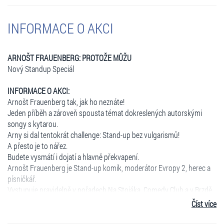
INFORMACE O AKCI
ARNOŠT FRAUENBERG: PROTOŽE MŮŽU
Nový Standup Speciál
INFORMACE O AKCI:
Arnošt Frauenberg tak, jak ho neznáte!
Jeden příběh a zároveň spousta témat dokreslených autorskými
songy s kytarou.
Arny si dal tentokrát challenge: Stand-up bez vulgarismů!
A přesto je to nářez.
Budete vysmátí i dojatí a hlavně překvapení.
Arnošt Frauenberg je Stand-up komik, moderátor Evropy 2, herec a
písničkář.
Vystupuje pravidelně v pořadech Na Stojáka, Comedy Club a v Brzdě
Evropy 2.
Číst více
www.protozemuzu.cz