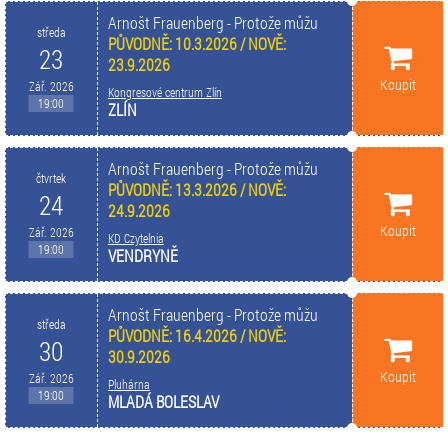
Arnošt Frauenberg - Protože můžu
středa
PŮVODNĚ: 10.3.2026 / NOVĚ:
23
23.9.2026
Koupit
Zář. 2026
Kongresové centrum Zlín
19:00
ZLÍN
Arnošt Frauenberg - Protože můžu
čtvrtek
PŮVODNĚ: 13.3.2026 / NOVĚ:
24
24.9.2026
Koupit
Zář. 2026
KD Czytelnia
19:00
VENDRYNĚ
Arnošt Frauenberg - Protože můžu
středa
PŮVODNĚ: 16.4.2026 / NOVĚ:
30
30.9.2026
Koupit
Zář. 2026
Pluhárna
19:00
MLADÁ BOLESLAV