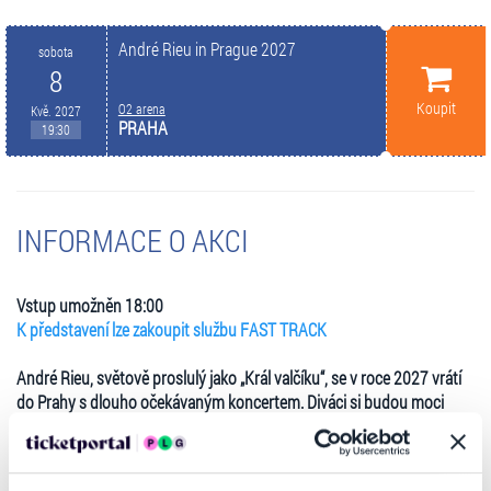
André Rieu in Prague 2027
sobota
8
Koupit
O2 arena
Kvě. 2027
PRAHA
19:30
INFORMACE O AKCI
Vstup umožněn 18:00
K představení lze zakoupit službu FAST TRACK
André Rieu, světově proslulý jako „Král valčíku“, se v roce 2027 vrátí
do Prahy s dlouho očekávaným koncertem. Diváci si budou moci
vychutnat jeho velkolepé živé vystoupení v O2 areně v sobotu 8.
května 2027. Vstupenky budou v prodeji od pátku 29. května 2026
od 12:00 na oficiálních stránkách Ticketportal. Exkluzivní VIP balíčky