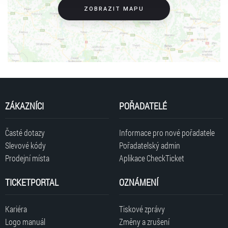
cenám.
ZOBRAZIT MAPU
Na tento koncert nelze rezervovat vstupenky, je možný pouze přímý
nákup online, nebo na prodejních místech.
Za platnost a pravost vstupenek zakoupených mimo síť Ticketportal
neručíme.
Tisková zpráva
Pokyny pořadatele
INFO ZTP/P
ZÁKAZNÍCI
POŘADATELÉ
Časté dotazy
Informace pro nové pořadatele
Slevové kódy
Pořadatelský admin
Prodejní místa
Aplikace CheckTicket
TICKETPORTAL
OZNÁMENÍ
Kariéra
Tiskové zprávy
Logo manuál
Změny a zrušení