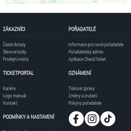
Tisková zpráva
Pokyny pořadatele
INFO ZTP/P
ZÁKAZNÍCI
POŘADATELÉ
Časté dotazy
Informace pro nové pořadatele
Slevové kódy
Pořadatelský admin
Prodejní místa
Aplikace CheckTicket
TICKETPORTAL
OZNÁMENÍ
Kariéra
Tiskové zprávy
Logo manuál
Změny a zrušení
Kontakt
Pokyny pořadatele
PODMÍNKY A NASTAVENÍ