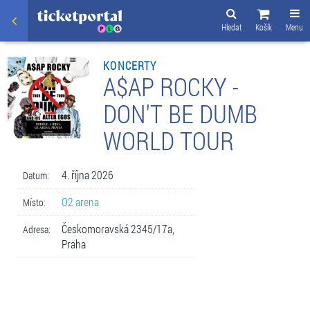
Hledat
Košík
Menu
KONCERTY
A$AP ROCKY -
DON'T BE DUMB
WORLD TOUR
4. října 2026
Datum:
O2 arena
Místo:
Českomoravská 2345/17a,
Adresa:
Praha