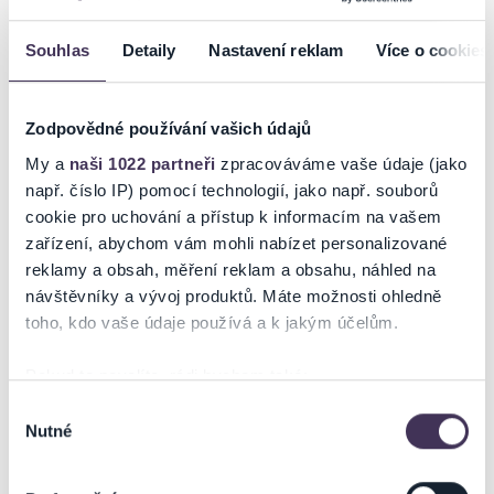
Talkshow 7 PÁDŮ HONZY DĚDKA s bývalým profesionálním
Souhlas
Detaily
Nastavení reklam
Více o cookies
fotbalistou a showmanem Petrem Švancarou a bavičem a
muzikantem Jiřím Krhutem jako hosty.
Můžete se těšit na 90 minut příjemné zábavy a zajímavých rozhovorů
Zodpovědné používání vašich údajů
„o všem a pro všechny” se dvěma populárními osobnostmi.
My a
naši 1022 partneři
zpracováváme vaše údaje (jako
Nenechte si ujít příležitost setkat se s tímto pohotovým
např. číslo IP) pomocí technologií, jako např. souborů
moderátorem a jeho hvězdnými hosty tváří v tvář.
cookie pro uchování a přístup k informacím na vašem
zařízení, abychom vám mohli nabízet personalizované
reklamy a obsah, měření reklam a obsahu, náhled na
Ticketportal je zárukou pravosti vstupenek
návštěvníky a vývoj produktů. Máte možnosti ohledně
toho, kdo vaše údaje používá a k jakým účelům.
Na stránkách společnosti Ticketportal si vždy zakoupíte
originální vstupenky.
Pokud to povolíte, rádi bychom také:
Ticketportal nemůže zaručit pravost vstupenek
Shromažďovali informace o vaší geografické poloze,
Výběr
zakoupených na přeprodejních portálech. Ticketportal s
Nutné
které mohou být přesné na několik metrů
souhlasu
těmito společnostmi nemá nic společného a tento
Identifikovali vaše zařízení pomocí aktivního
způsob přeprodávání vstupenek nepodporuje.
skenování pro konkrétní charakteristiky (otisk prstu)