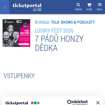
Hledat
Košík
Menu
DIVADLO
/
TALK SHOWS & PODCASTY
LOSINY FEST 2026
7 PÁDŮ HONZY
DĚDKA
VSTUPENKY
INFORMACE O AKCI