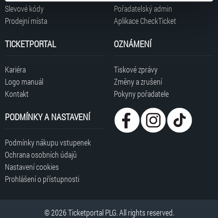
typy cookies používáme, naleznete níže. Možnosti
Slevové kódy
Pořadatelský admin
zpracování upravíte zaškrtnutím příslušné varianty. Svoji
Prodejní místa
Aplikace CheckTicket
volbu můžete kdykoliv změnit v zápatí stránky v záložce
„Cookies a jejich nastavení“.
TICKETPORTAL
OZNÁMENÍ
Kariéra
Tiskové zprávy
Logo manuál
Změny a zrušení
Kontakt
Pokyny pořadatele
PODMÍNKY A NASTAVENÍ
Podmínky nákupu vstupenek
Ochrana osobních údajů
Nastavení cookies
Prohlášení o přístupnosti
© 2026 Ticketportal PLG. All rights reserved.