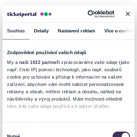
Pražská Markéta se v roce 2026 stane také poprvé dějištěm finále
FIM Speedway of Nations 2, tedy světového šampionátu juniorských
družstev. Mladí jezdci z celého světa se utkají o prestižní titul, ale
Souhlas
Detaily
Nastavení reklam
Více o cookies
jedno je jisté už teď, domácí tým nebude chybět!
České barvy půjdou do boje a doufejme, že u toho nebude chybět
obrovská podpora domácích fanoušků. Na startovní listině by se měl
Zodpovědné používání vašich údajů
objevit i nejlepší český junior Adam Bubba Bednář, který patří k
My a
naši 1022 partneři
zpracováváme vaše údaje (jako
největším talentům současné světové juniorské scény. Přijďte
např. číslo IP) pomocí technologií, jako např. souborů
náš tým podpořit v bitvě o světový titul!
cookie pro uchování a přístup k informacím na vašem
Závod SON2 nabízí strhující souboje a atmosféru, která často předčí i
zařízení, abychom vám mohli nabízet personalizované
seniorské podniky. Přijďte podpořit budoucnost české ploché dráhy!
reklamy a obsah, měření reklam a obsahu, náhled na
návštěvníky a vývoj produktů. Máte možnosti ohledně
toho, kdo vaše údaje používá a k jakým účelům.
Ticketportal je zárukou pravosti vstupenek
Pokud to povolíte, rádi bychom také:
Na stránkách společnosti Ticketportal si vždy zakoupíte
Shromažďovali informace o vaší geografické poloze,
Výběr
originální vstupenky.
Nutné
které mohou být přesné na několik metrů