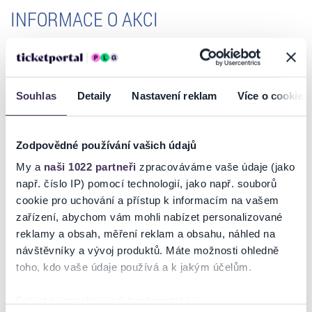
INFORMACE O AKCI
V roce 2026 čeká stadion Markéta mimořádný moment. 30. výročí
závodu FIM Speedway Grand Prix v Praze! Celé tři dekády světové
ploché dráhy v české metropoli se promítnou do jedinečného
Souhlas
Detaily
Nastavení reklam
Více o cookies
závodu, který si žádný fanoušek ploché dráhy nemůže nechat ujít.
V sobotu 23. května 2026 se opět spálí litry methylu a dojde k
burácení nejen motorů, ale také tribun, když se na pražské Markétě
Zodpovědné používání vašich údajů
představí absolutní světová špička. Nejprestižnější plochodrážní
My a
naši 1022 partneři
zpracováváme vaše údaje (jako
seriál světa, ve kterém jde o titul mistra světa, nabídne mnohé.
např. číslo IP) pomocí technologií, jako např. souborů
A stejně jako v předešlých letech nebude chybět ani česká
cookie pro uchování a přístup k informacím na vašem
stopa. Díky divoké kartě je zajištěna účast domácího jezdce, což
zařízení, abychom vám mohli nabízet personalizované
znamená, že české barvy na tribunách budou mít prostor.
reklamy a obsah, měření reklam a obsahu, náhled na
Buďte u toho! Přijďte oslavit třicet let světové ploché dráhy v Praze a
návštěvníky a vývoj produktů. Máte možnosti ohledně
Číst více
zažijte jedinečnou atmosféru, kterou umí vytvořit jen pražská
toho, kdo vaše údaje používá a k jakým účelům.
Markéta.
Pokud to povolíte, rádi bychom také: