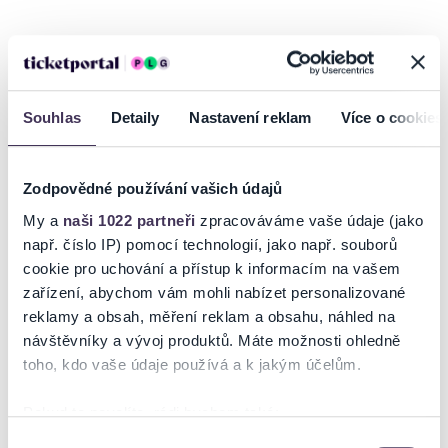
2026 Evropská volejbalová liga – Jihlava
Nenechte si ujít jedinečná představení české volejbalové
reprezentace mužů v utkáních prestižního Evropské volejbalové ligy
Souhlas
Detaily
Nastavení reklam
Více o cookies
mužů.
Přijďte podpořit naše reprezentanty a buďte sedmým hráčem na
hřišti v cestě za vítězstvím.
Zodpovědné používání vašich údajů
Pátek 12. 6. 2026
My a
naši 1022 partneři
zpracováváme vaše údaje (jako
18:00
Bosna a Hercegovina -
ČESKO
např. číslo IP) pomocí technologií, jako např. souborů
Sobota 13. 6. 2026
cookie pro uchování a přístup k informacím na vašem
17:00
Dánsko – Bosna a Hercegovina
zařízení, abychom vám mohli nabízet personalizované
Neděle 14. 6. 2026
reklamy a obsah, měření reklam a obsahu, náhled na
16:00
ČESKO
– Dánsko
Číst více
návštěvníky a vývoj produktů. Máte možnosti ohledně
toho, kdo vaše údaje používá a k jakým účelům.
Děti do 4 let vč. zdarma bez nároku na sedadlo.
Ticketportal je zárukou pravosti vstupenek
Pokud to povolíte, rádi bychom také:
Více informací na
FB
a
IG
České volejbalové reprezentace nebo na
Shromažďovali informace o vaší geografické poloze,
webu
Českého volejbalu
.
Výběr