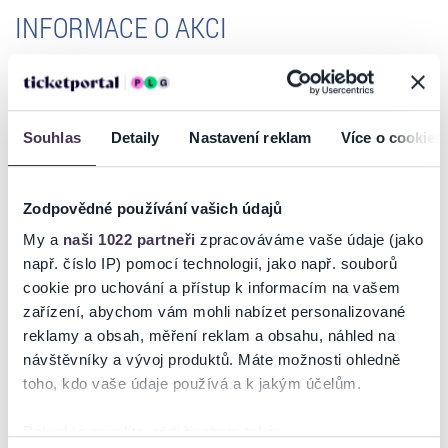
INFORMACE O AKCI
Nenechte si ujít ten nejlepší klubový volejbal v České republice.
Nejdříve se v pátek utkají čtyři nejlepší mužské týmy v nelítostných
semifinálových bojích a následně se pak v sobotu odehrají dvě
Souhlas
Detaily
Nastavení reklam
Více o cookies
finálové bitvy o vítězství v prestižním FINÁLE Chance Českého
poháru.
Zodpovědné používání vašich údajů
PÁTEK 21. února 2025 - Semifinále muži
My a
naši 1022 partneři
zpracováváme vaše údaje (jako
17:00 VK Jihostroj České Budějovice - VK ČEZ Karlovarsko
např. číslo IP) pomocí technologií, jako např. souborů
19:30 AERO Odolena Voda - VK Lvi Praha
cookie pro uchování a přístup k informacím na vašem
zařízení, abychom vám mohli nabízet personalizované
SOBOTA 22. února 2025
reklamy a obsah, měření reklam a obsahu, náhled na
návštěvníky a vývoj produktů. Máte možnosti ohledně
17:00 Finále – ženy
Číst více
toho, kdo vaše údaje používá a k jakým účelům.
19:30 Finále – muži
Pokud to povolíte, rádi bychom také:
!!! Vstupenky v předprodeji se slevou 20% pouze do 20. 2. 2025 23:59