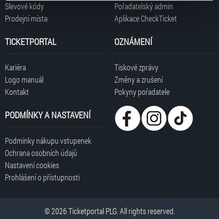
typy cookies používáme, naleznete níže. Možnosti
Slevové kódy
Pořadatelský admin
zpracování upravíte zaškrtnutím příslušné varianty. Svoji
Prodejní místa
Aplikace CheckTicket
volbu můžete kdykoliv změnit v zápatí stránky v záložce
„Cookies a jejich nastavení“.
TICKETPORTAL
OZNÁMENÍ
Kariéra
Tiskové zprávy
Logo manuál
Změny a zrušení
Kontakt
Pokyny pořadatele
PODMÍNKY A NASTAVENÍ
Podmínky nákupu vstupenek
Ochrana osobních údajů
Nastavení cookies
Prohlášení o přístupnosti
© 2026 Ticketportal PLG. All rights reserved.