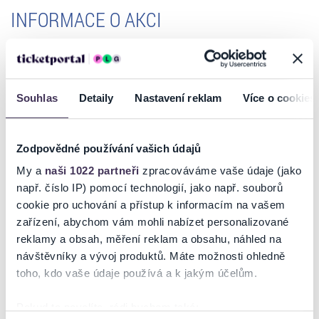
INFORMACE O AKCI
Vážený příznivci ploché dráhy,
vzhledem k nejasnému postupu rozvolňování a vývoji vládních
opatření se rozhodla Mezinárodní motocyklová federace FIM spolu s
Souhlas
Detaily
Nastavení reklam
Více o cookies
promotérem seriálu SGP a Auto klubem Markéta provést následující
změny:
Zodpovědné používání vašich údajů
- Přesouvá se závod 2021 Czech Republic FIM Speedway Grand Prix
v Praze původně plánovaný na 5. června 2021. Za Vámi zakoupené
My a
naši 1022 partneři
zpracováváme vaše údaje (jako
vstupenky Vám budou vráceny finanční prostředky v plné výši na
např. číslo IP) pomocí technologií, jako např. souborů
bankovní účet, z kterého byly vstupenky zakoupeny, a to
cookie pro uchování a přístup k informacím na vašem
prostřednictvím sítě Ticketportal během příštích tří týdnů.
zařízení, abychom vám mohli nabízet personalizované
reklamy a obsah, měření reklam a obsahu, náhled na
- V aktualizovaném kalendáři seriálu SGP 2021 je nově zařazena Praha
návštěvníky a vývoj produktů. Máte možnosti ohledně
hned dvakrát a to jeden závod 16.7 a druhý závod 17. 7. 2021. Termín
Číst více
toho, kdo vaše údaje používá a k jakým účelům.
zahájení předprodeje je předběžně plánován na 1. června 2021.
Pokud to povolíte, rádi bychom také: